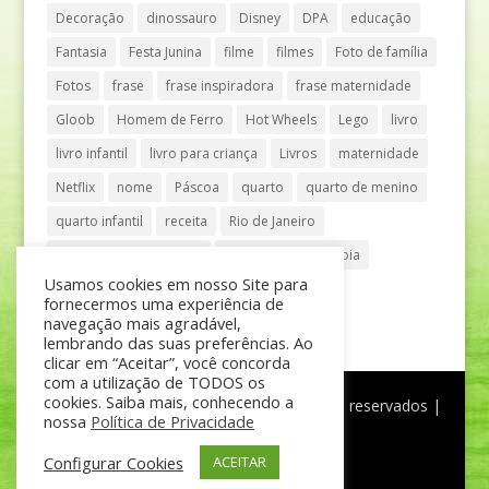
Decoração
dinossauro
Disney
DPA
educação
Fantasia
Festa Junina
filme
filmes
Foto de família
Fotos
frase
frase inspiradora
frase maternidade
Gloob
Homem de Ferro
Hot Wheels
Lego
livro
livro infantil
livro para criança
Livros
maternidade
Netflix
nome
Páscoa
quarto
quarto de menino
quarto infantil
receita
Rio de Janeiro
Shopping Anália Franco
Shopping Vila Olímpia
Usamos cookies em nosso Site para
São Paulo
teatro
tênis
fornecermos uma experiência de
navegação mais agradável,
lembrando das suas preferências. Ao
clicar em “Aceitar”, você concorda
com a utilização de TODOS os
cookies. Saiba mais, conhecendo a
®
Mãe de Menino
| © Todos os direitos reservados |
nossa
Política de Privacidade
Política de Privacidade
Configurar Cookies
ACEITAR