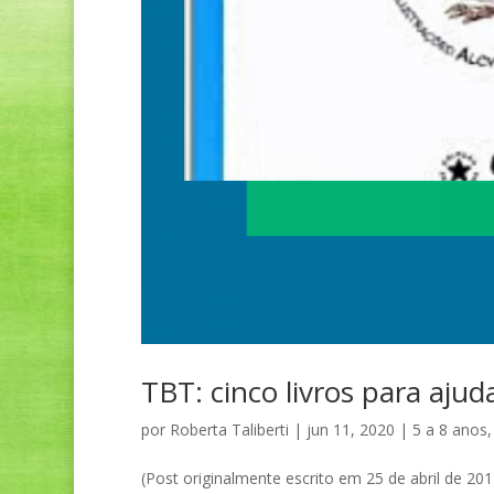
TBT: cinco livros para ajud
por
Roberta Taliberti
|
jun 11, 2020
|
5 a 8 anos
(Post originalmente escrito em 25 de abril de 201