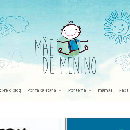
obre o blog
Por faixa etária
Por tema
mamãe
Papai