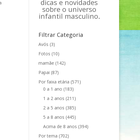
dicas e novidades
a
sobre o universo
infantil masculino.
Filtrar Categoria
Avós
(3)
Fotos
(10)
mamãe
(142)
Papai
(87)
Por faixa etária
(571)
0 a 1 ano
(183)
1 a 2 anos
(211)
2 a 5 anos
(385)
5 a 8 anos
(445)
Acima de 8 anos
(394)
Por tema
(702)