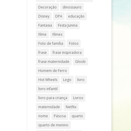
Decoração
dinossauro
Disney
DPA
educação
Fantasia
Festa Junina
filme
filmes
Foto de família
Fotos
frase
frase inspiradora
frase maternidade
Gloob
Homem de Ferro
Hot Wheels
Lego
livro
livro infantil
livro para criança
Livros
maternidade
Netflix
nome
Páscoa
quarto
quarto de menino