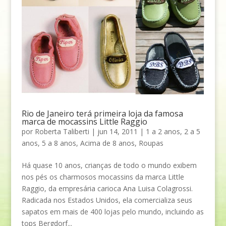
Rio de Janeiro terá primeira loja da famosa
marca de mocassins Little Raggio
por
Roberta Taliberti
|
jun 14, 2011
|
1 a 2 anos
,
2 a 5
anos
,
5 a 8 anos
,
Acima de 8 anos
,
Roupas
Há quase 10 anos, crianças de todo o mundo exibem
nos pés os charmosos mocassins da marca Little
Raggio, da empresária carioca Ana Luisa Colagrossi.
Radicada nos Estados Unidos, ela comercializa seus
sapatos em mais de 400 lojas pelo mundo, incluindo as
tops Bergdorf...