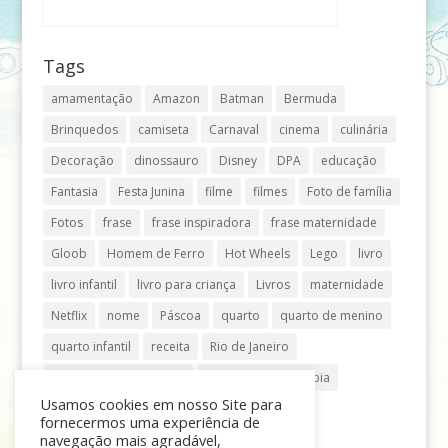
Tags
amamentação
Amazon
Batman
Bermuda
Brinquedos
camiseta
Carnaval
cinema
culinária
Decoração
dinossauro
Disney
DPA
educação
Fantasia
Festa Junina
filme
filmes
Foto de família
Fotos
frase
frase inspiradora
frase maternidade
Gloob
Homem de Ferro
Hot Wheels
Lego
livro
livro infantil
livro para criança
Livros
maternidade
Netflix
nome
Páscoa
quarto
quarto de menino
quarto infantil
receita
Rio de Janeiro
Shopping Anália Franco
Shopping Vila Olímpia
Usamos cookies em nosso Site para
São Paulo
teatro
tênis
fornecermos uma experiência de
navegação mais agradável,