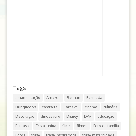
Tags
amamentação
Amazon
Batman
Bermuda
Brinquedos
camiseta
Carnaval
cinema
culinária
Decoração
dinossauro
Disney
DPA
educação
Fantasia
Festa Junina
filme
filmes
Foto de família
Fotos
frase
frase inspiradora
frase maternidade