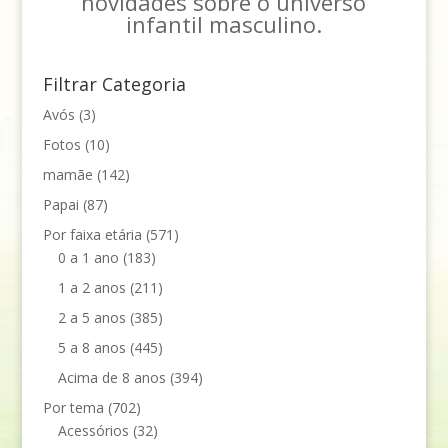
novidades sobre o universo
infantil masculino.
Filtrar Categoria
Avós
(3)
Fotos
(10)
mamãe
(142)
Papai
(87)
Por faixa etária
(571)
0 a 1 ano
(183)
1 a 2 anos
(211)
2 a 5 anos
(385)
5 a 8 anos
(445)
Acima de 8 anos
(394)
Por tema
(702)
Acessórios
(32)