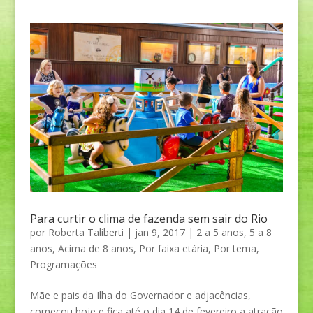
Para curtir o clima de fazenda sem sair do Rio
por
Roberta Taliberti
|
jan 9, 2017
|
2 a 5 anos
,
5 a 8
anos
,
Acima de 8 anos
,
Por faixa etária
,
Por tema
,
Programações
Mãe e pais da Ilha do Governador e adjacências,
começou hoje e fica até o dia 14 de fevereiro a atração