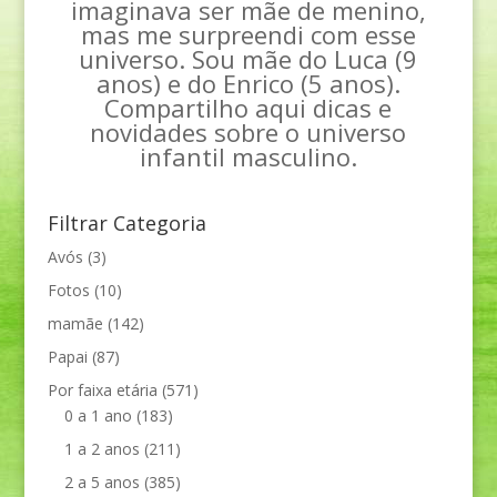
imaginava ser mãe de menino,
mas me surpreendi com esse
universo. Sou mãe do Luca (9
anos) e do Enrico (5 anos).
Compartilho aqui dicas e
novidades sobre o universo
infantil masculino.
Filtrar Categoria
Avós
(3)
Fotos
(10)
mamãe
(142)
Papai
(87)
Por faixa etária
(571)
0 a 1 ano
(183)
1 a 2 anos
(211)
2 a 5 anos
(385)