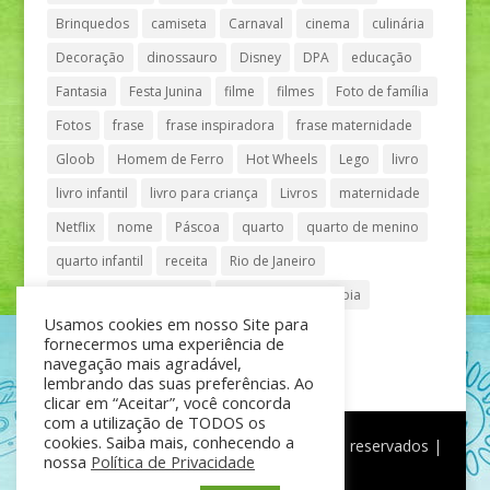
Brinquedos
camiseta
Carnaval
cinema
culinária
Decoração
dinossauro
Disney
DPA
educação
Fantasia
Festa Junina
filme
filmes
Foto de família
Fotos
frase
frase inspiradora
frase maternidade
Gloob
Homem de Ferro
Hot Wheels
Lego
livro
livro infantil
livro para criança
Livros
maternidade
Netflix
nome
Páscoa
quarto
quarto de menino
quarto infantil
receita
Rio de Janeiro
Shopping Anália Franco
Shopping Vila Olímpia
Usamos cookies em nosso Site para
São Paulo
teatro
tênis
fornecermos uma experiência de
navegação mais agradável,
lembrando das suas preferências. Ao
clicar em “Aceitar”, você concorda
com a utilização de TODOS os
cookies. Saiba mais, conhecendo a
®
Mãe de Menino
| © Todos os direitos reservados |
nossa
Política de Privacidade
Política de Privacidade