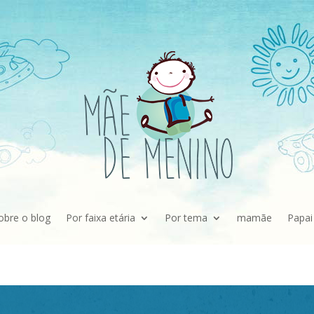
obre o blog
Por faixa etária
Por tema
mamãe
Papai