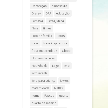
Decoração
dinossauro
Disney
DPA
educação
Fantasia
Festa Junina
filme
filmes
Foto de família
Fotos
frase
frase inspiradora
frase maternidade
Gloob
Homem de Ferro
Hot Wheels
Lego
livro
livro infantil
livro para criança
Livros
maternidade
Netflix
nome
Páscoa
quarto
quarto de menino