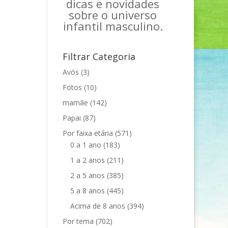
dicas e novidades
sobre o universo
infantil masculino.
Filtrar Categoria
Avós
(3)
Fotos
(10)
mamãe
(142)
Papai
(87)
Por faixa etária
(571)
0 a 1 ano
(183)
1 a 2 anos
(211)
2 a 5 anos
(385)
5 a 8 anos
(445)
Acima de 8 anos
(394)
Por tema
(702)