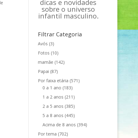
dicas e novidades
de
sobre o universo
infantil masculino.
Filtrar Categoria
Avós
(3)
Fotos
(10)
mamãe
(142)
Papai
(87)
Por faixa etária
(571)
0 a 1 ano
(183)
1 a 2 anos
(211)
2 a 5 anos
(385)
5 a 8 anos
(445)
Acima de 8 anos
(394)
Por tema
(702)