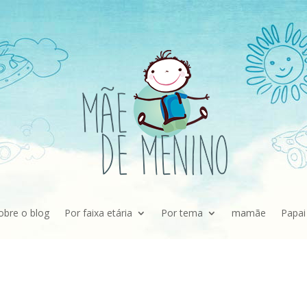
obre o blog
Por faixa etária
Por tema
mamãe
Papai