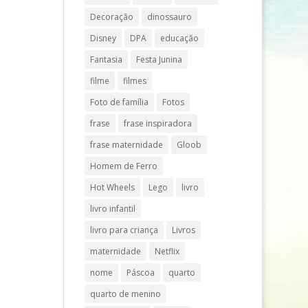
Decoração
dinossauro
Disney
DPA
educação
Fantasia
Festa Junina
filme
filmes
Foto de família
Fotos
frase
frase inspiradora
frase maternidade
Gloob
Homem de Ferro
Hot Wheels
Lego
livro
livro infantil
livro para criança
Livros
maternidade
Netflix
nome
Páscoa
quarto
quarto de menino