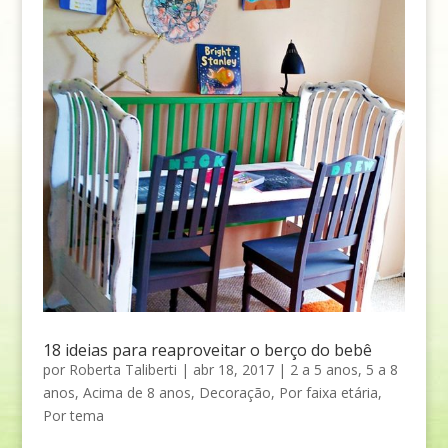
18 ideias para reaproveitar o berço do bebê
por
Roberta Taliberti
|
abr 18, 2017
|
2 a 5 anos
,
5 a 8
anos
,
Acima de 8 anos
,
Decoração
,
Por faixa etária
,
Por tema