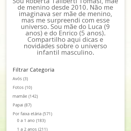
Sou Roberta Taliberti Tomasi, mãe
de menino desde 2010. Não me
imaginava ser mãe de menino,
mas me surpreendi com esse
universo. Sou mãe do Luca (9
anos) e do Enrico (5 anos).
Compartilho aqui dicas e
novidades sobre o universo
infantil masculino.
Filtrar Categoria
Avós
(3)
Fotos
(10)
mamãe
(142)
Papai
(87)
Por faixa etária
(571)
0 a 1 ano
(183)
1 a 2 anos
(211)