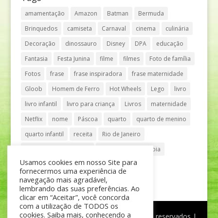
amamentação
Amazon
Batman
Bermuda
Brinquedos
camiseta
Carnaval
cinema
culinária
Decoração
dinossauro
Disney
DPA
educação
Fantasia
Festa Junina
filme
filmes
Foto de família
Fotos
frase
frase inspiradora
frase maternidade
Gloob
Homem de Ferro
Hot Wheels
Lego
livro
livro infantil
livro para criança
Livros
maternidade
Netflix
nome
Páscoa
quarto
quarto de menino
quarto infantil
receita
Rio de Janeiro
Shopping Anália Franco
Shopping Vila Olímpia
Usamos cookies em nosso Site para
São Paulo
teatro
tênis
fornecermos uma experiência de
navegação mais agradável,
lembrando das suas preferências. Ao
clicar em “Aceitar”, você concorda
com a utilização de TODOS os
cookies. Saiba mais, conhecendo a
®
Mãe de Menino
| © Todos os direitos reservados |