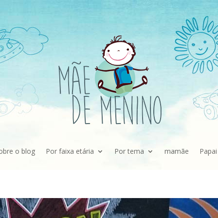
obre o blog
Por faixa etária
Por tema
mamãe
Papai