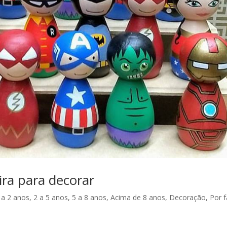
ira para decorar
 a 2 anos
,
2 a 5 anos
,
5 a 8 anos
,
Acima de 8 anos
,
Decoração
,
Por f