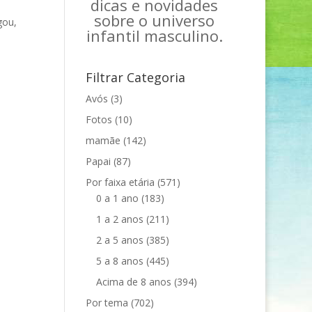
dicas e novidades
sobre o universo
gou,
infantil masculino.
Filtrar Categoria
Avós
(3)
Fotos
(10)
mamãe
(142)
Papai
(87)
Por faixa etária
(571)
0 a 1 ano
(183)
1 a 2 anos
(211)
2 a 5 anos
(385)
5 a 8 anos
(445)
Acima de 8 anos
(394)
Por tema
(702)