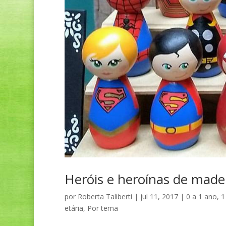
Heróis e heroínas de made
por
Roberta Taliberti
|
jul 11, 2017
|
0 a 1 ano
,
1
etária
,
Por tema