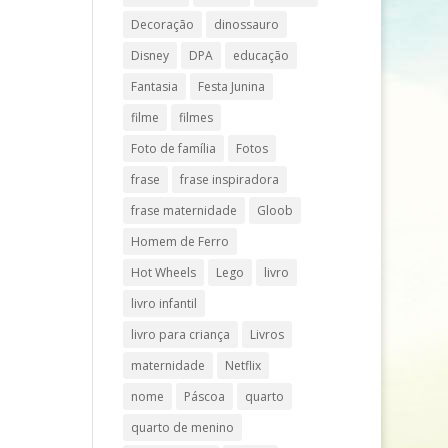
Decoração
dinossauro
Disney
DPA
educação
Fantasia
Festa Junina
filme
filmes
Foto de família
Fotos
frase
frase inspiradora
frase maternidade
Gloob
Homem de Ferro
Hot Wheels
Lego
livro
livro infantil
livro para criança
Livros
maternidade
Netflix
nome
Páscoa
quarto
quarto de menino