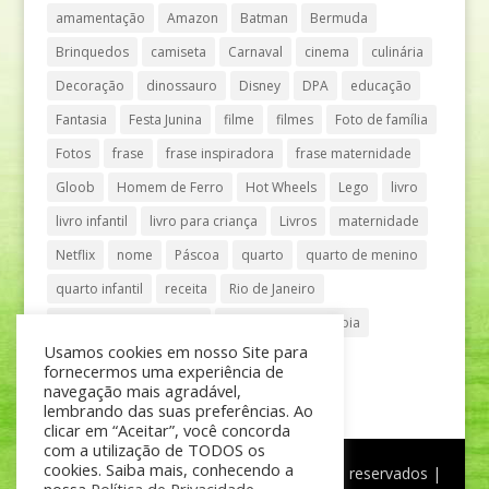
amamentação
Amazon
Batman
Bermuda
Brinquedos
camiseta
Carnaval
cinema
culinária
Decoração
dinossauro
Disney
DPA
educação
Fantasia
Festa Junina
filme
filmes
Foto de família
Fotos
frase
frase inspiradora
frase maternidade
Gloob
Homem de Ferro
Hot Wheels
Lego
livro
livro infantil
livro para criança
Livros
maternidade
Netflix
nome
Páscoa
quarto
quarto de menino
quarto infantil
receita
Rio de Janeiro
Shopping Anália Franco
Shopping Vila Olímpia
Usamos cookies em nosso Site para
São Paulo
teatro
tênis
fornecermos uma experiência de
navegação mais agradável,
lembrando das suas preferências. Ao
clicar em “Aceitar”, você concorda
com a utilização de TODOS os
cookies. Saiba mais, conhecendo a
®
Mãe de Menino
| © Todos os direitos reservados |