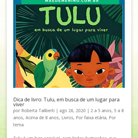
Dica de livro: Tulu, em busca de um lugar para
viver
por
Roberta Taliberti
|
ago 26, 2020
|
2 a 5 anos
,
5 a 8
anos
,
Acima de 8 anos
,
Livros
,
Por faixa etária
,
Por
tema