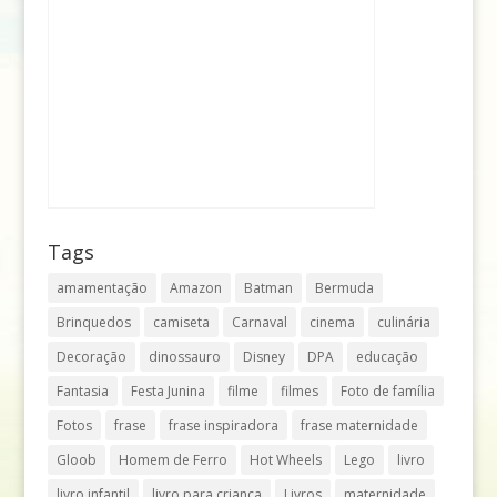
Tags
amamentação
Amazon
Batman
Bermuda
Brinquedos
camiseta
Carnaval
cinema
culinária
Decoração
dinossauro
Disney
DPA
educação
Fantasia
Festa Junina
filme
filmes
Foto de família
Fotos
frase
frase inspiradora
frase maternidade
Gloob
Homem de Ferro
Hot Wheels
Lego
livro
livro infantil
livro para criança
Livros
maternidade