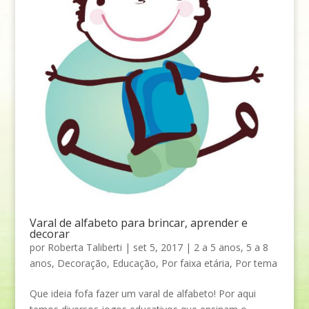
Varal de alfabeto para brincar, aprender e
decorar
por
Roberta Taliberti
|
set 5, 2017
|
2 a 5 anos
,
5 a 8
anos
,
Decoração
,
Educação
,
Por faixa etária
,
Por tema
Que ideia fofa fazer um varal de alfabeto! Por aqui