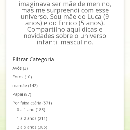
imaginava ser mãe de menino,
mas me surpreendi com esse
universo. Sou mãe do Luca (9
anos) e do Enrico (5 anos).
Compartilho aqui dicas e
novidades sobre o universo
infantil masculino.
Filtrar Categoria
Avós
(3)
Fotos
(10)
mamãe
(142)
Papai
(87)
Por faixa etária
(571)
0 a 1 ano
(183)
1 a 2 anos
(211)
2 a 5 anos
(385)