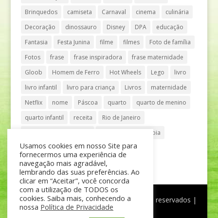
Brinquedos
camiseta
Carnaval
cinema
culinária
Decoração
dinossauro
Disney
DPA
educação
Fantasia
Festa Junina
filme
filmes
Foto de família
Fotos
frase
frase inspiradora
frase maternidade
Gloob
Homem de Ferro
Hot Wheels
Lego
livro
livro infantil
livro para criança
Livros
maternidade
Netflix
nome
Páscoa
quarto
quarto de menino
quarto infantil
receita
Rio de Janeiro
Shopping Anália Franco
Shopping Vila Olímpia
Usamos cookies em nosso Site para
São Paulo
teatro
tênis
fornecermos uma experiência de
navegação mais agradável,
lembrando das suas preferências. Ao
clicar em “Aceitar”, você concorda
com a utilização de TODOS os
cookies. Saiba mais, conhecendo a
®
Mãe de Menino
| © Todos os direitos reservados |
nossa
Política de Privacidade
Política de Privacidade