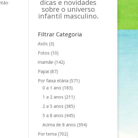
dicas e novidades
Então
sobre o universo
infantil masculino.
Filtrar Categoria
Avós
(3)
Fotos
(10)
mamãe
(142)
Papai
(87)
Por faixa etária
(571)
0 a 1 ano
(183)
1 a 2 anos
(211)
2 a 5 anos
(385)
5 a 8 anos
(445)
Acima de 8 anos
(394)
Por tema
(702)