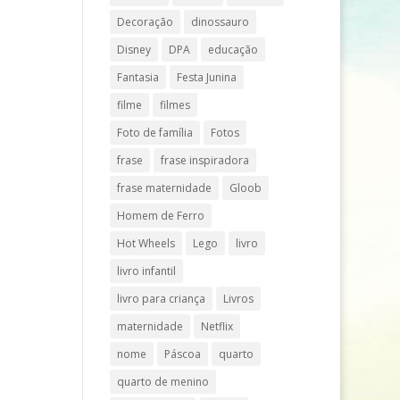
Decoração
dinossauro
Disney
DPA
educação
Fantasia
Festa Junina
filme
filmes
Foto de família
Fotos
frase
frase inspiradora
frase maternidade
Gloob
Homem de Ferro
Hot Wheels
Lego
livro
livro infantil
livro para criança
Livros
maternidade
Netflix
nome
Páscoa
quarto
quarto de menino