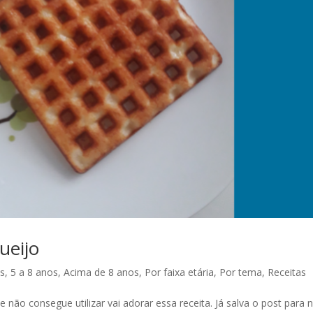
ueijo
s
,
5 a 8 anos
,
Acima de 8 anos
,
Por faixa etária
,
Por tema
,
Receitas
ão consegue utilizar vai adorar essa receita. Já salva o post para 