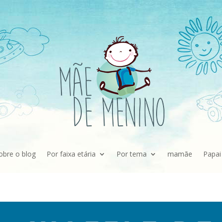
obre o blog
Por faixa etária
Por tema
mamãe
Papai