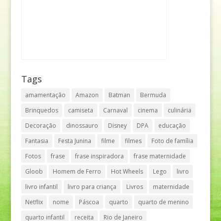
Tags
amamentação
Amazon
Batman
Bermuda
Brinquedos
camiseta
Carnaval
cinema
culinária
Decoração
dinossauro
Disney
DPA
educação
Fantasia
Festa Junina
filme
filmes
Foto de família
Fotos
frase
frase inspiradora
frase maternidade
Gloob
Homem de Ferro
Hot Wheels
Lego
livro
livro infantil
livro para criança
Livros
maternidade
Netflix
nome
Páscoa
quarto
quarto de menino
quarto infantil
receita
Rio de Janeiro