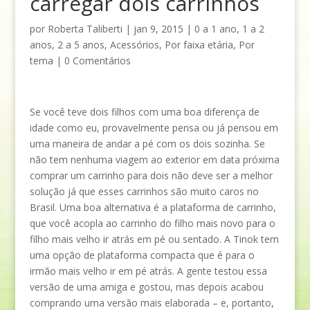
carregar dois carrinhos
por
Roberta Taliberti
|
jan 9, 2015
|
0 a 1 ano
,
1 a 2
anos
,
2 a 5 anos
,
Acessórios
,
Por faixa etária
,
Por
tema
|
0 Comentários
Se você teve dois filhos com uma boa diferença de
idade como eu, provavelmente pensa ou já pensou em
uma maneira de andar a pé com os dois sozinha. Se
não tem nenhuma viagem ao exterior em data próxima
comprar um carrinho para dois não deve ser a melhor
solução já que esses carrinhos são muito caros no
Brasil. Uma boa alternativa é a plataforma de carrinho,
que você acopla ao carrinho do filho mais novo para o
filho mais velho ir atrás em pé ou sentado. A Tinok tem
uma opção de plataforma compacta que é para o
irmão mais velho ir em pé atrás. A gente testou essa
versão de uma amiga e gostou, mas depois acabou
comprando uma versão mais elaborada – e, portanto,