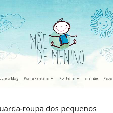
obre o blog
Por faixa etária
Por tema
mamãe
Papai
 guarda-roupa dos pequenos