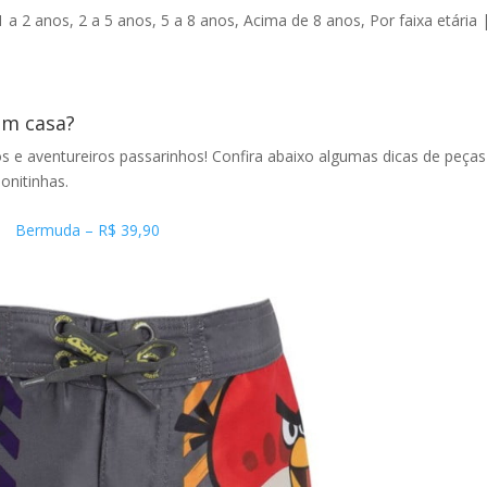
1 a 2 anos
,
2 a 5 anos
,
5 a 8 anos
,
Acima de 8 anos
,
Por faixa etária
em casa?
os e aventureiros passarinhos! Confira abaixo algumas dicas de peças
onitinhas.
Bermuda – R$ 39,90