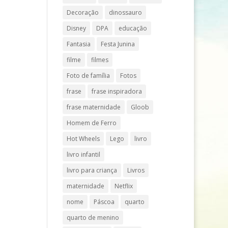
Decoração
dinossauro
Disney
DPA
educação
Fantasia
Festa Junina
filme
filmes
Foto de família
Fotos
frase
frase inspiradora
frase maternidade
Gloob
Homem de Ferro
Hot Wheels
Lego
livro
livro infantil
livro para criança
Livros
maternidade
Netflix
nome
Páscoa
quarto
quarto de menino