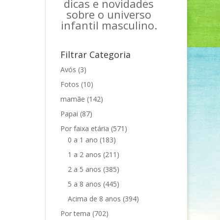
dicas e novidades
sobre o universo
infantil masculino.
Filtrar Categoria
Avós
(3)
Fotos
(10)
mamãe
(142)
Papai
(87)
Por faixa etária
(571)
0 a 1 ano
(183)
1 a 2 anos
(211)
2 a 5 anos
(385)
5 a 8 anos
(445)
Acima de 8 anos
(394)
Por tema
(702)