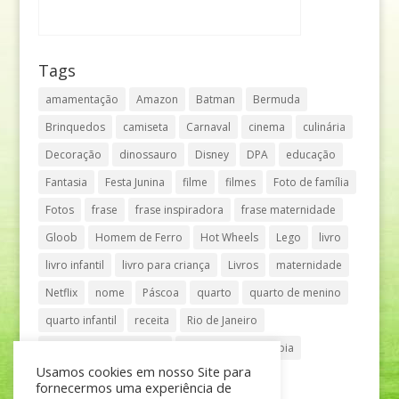
Tags
amamentação
Amazon
Batman
Bermuda
Brinquedos
camiseta
Carnaval
cinema
culinária
Decoração
dinossauro
Disney
DPA
educação
Fantasia
Festa Junina
filme
filmes
Foto de família
Fotos
frase
frase inspiradora
frase maternidade
Gloob
Homem de Ferro
Hot Wheels
Lego
livro
livro infantil
livro para criança
Livros
maternidade
Netflix
nome
Páscoa
quarto
quarto de menino
quarto infantil
receita
Rio de Janeiro
Shopping Anália Franco
Shopping Vila Olímpia
Usamos cookies em nosso Site para
São Paulo
teatro
tênis
fornecermos uma experiência de