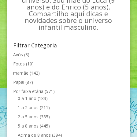
anos) e do Enrico (5 anos).
Compartilho aqui dicas e
novidades sobre o universo
infantil masculino.
Filtrar Categoria
Avós
(3)
Fotos
(10)
mamãe
(142)
Papai
(87)
Por faixa etária
(571)
0 a 1 ano
(183)
1 a 2 anos
(211)
2 a 5 anos
(385)
5 a 8 anos
(445)
Acima de 8 anos
(394)