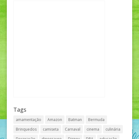
Tags
amamentação
Amazon
Batman
Bermuda
Brinquedos
camiseta
Carnaval
cinema
culinária
Decoração
dinossauro
Disney
DPA
educação