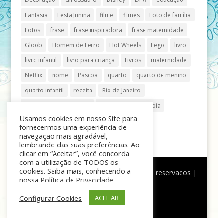
Fantasia
Festa Junina
filme
filmes
Foto de família
Fotos
frase
frase inspiradora
frase maternidade
Gloob
Homem de Ferro
Hot Wheels
Lego
livro
livro infantil
livro para criança
Livros
maternidade
Netflix
nome
Páscoa
quarto
quarto de menino
quarto infantil
receita
Rio de Janeiro
Shopping Anália Franco
Shopping Vila Olímpia
Usamos cookies em nosso Site para
São Paulo
teatro
tênis
fornecermos uma experiência de
navegação mais agradável,
lembrando das suas preferências. Ao
clicar em “Aceitar”, você concorda
com a utilização de TODOS os
cookies. Saiba mais, conhecendo a
®
Mãe de Menino
| © Todos os direitos reservados |
nossa
Política de Privacidade
Política de Privacidade
Configurar Cookies
ACEITAR