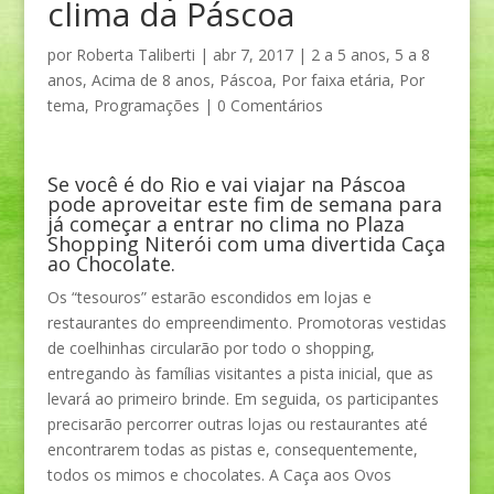
clima da Páscoa
por
Roberta Taliberti
|
abr 7, 2017
|
2 a 5 anos
,
5 a 8
anos
,
Acima de 8 anos
,
Páscoa
,
Por faixa etária
,
Por
tema
,
Programações
|
0 Comentários
Se você é do Rio e vai viajar na Páscoa
pode aproveitar este fim de semana para
já começar a entrar no clima no Plaza
Shopping Niterói com uma divertida Caça
ao Chocolate.
Os “tesouros” estarão escondidos em lojas e
restaurantes do empreendimento. Promotoras vestidas
de coelhinhas circularão por todo o shopping,
entregando às famílias visitantes a pista inicial, que as
levará ao primeiro brinde. Em seguida, os participantes
precisarão percorrer outras lojas ou restaurantes até
encontrarem todas as pistas e, consequentemente,
todos os mimos e chocolates. A Caça aos Ovos