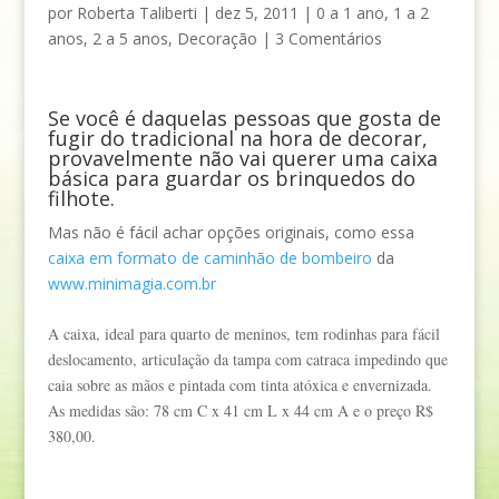
por
Roberta Taliberti
|
dez 5, 2011
|
0 a 1 ano
,
1 a 2
anos
,
2 a 5 anos
,
Decoração
|
3 Comentários
Se você é daquelas pessoas que gosta de
fugir do tradicional na hora de decorar,
provavelmente não vai querer uma caixa
básica para guardar os brinquedos do
filhote.
Mas não é fácil achar opções originais, como essa
caixa em formato de caminhão de bombeiro
da
www.minimagia.com.br
A caixa, ideal para quarto de meninos, tem rodinhas para fácil
deslocamento, articulação da tampa com catraca impedindo que
caia sobre as mãos e pintada com tinta atóxica e envernizada.
As medidas são: 78 cm C x 41 cm L x 44 cm A e o preço R$
380,00.