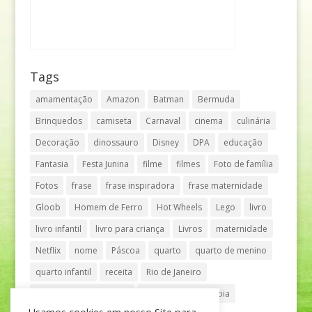
Tags
amamentação
Amazon
Batman
Bermuda
Brinquedos
camiseta
Carnaval
cinema
culinária
Decoração
dinossauro
Disney
DPA
educação
Fantasia
Festa Junina
filme
filmes
Foto de família
Fotos
frase
frase inspiradora
frase maternidade
Gloob
Homem de Ferro
Hot Wheels
Lego
livro
livro infantil
livro para criança
Livros
maternidade
Netflix
nome
Páscoa
quarto
quarto de menino
quarto infantil
receita
Rio de Janeiro
Shopping Anália Franco
Shopping Vila Olímpia