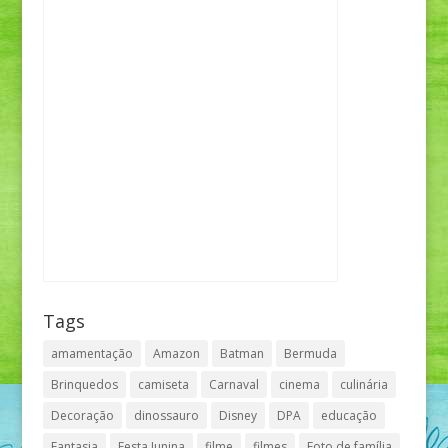
Tags
amamentação
Amazon
Batman
Bermuda
Brinquedos
camiseta
Carnaval
cinema
culinária
Decoração
dinossauro
Disney
DPA
educação
Fantasia
Festa Junina
filme
filmes
Foto de família