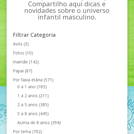
Compartilho aqui dicas e
novidades sobre o universo
infantil masculino.
Filtrar Categoria
Avós
(3)
Fotos
(10)
mamãe
(142)
Papai
(87)
Por faixa etária
(571)
0 a 1 ano
(183)
1 a 2 anos
(211)
2 a 5 anos
(385)
5 a 8 anos
(445)
Acima de 8 anos
(394)
Por tema
(702)