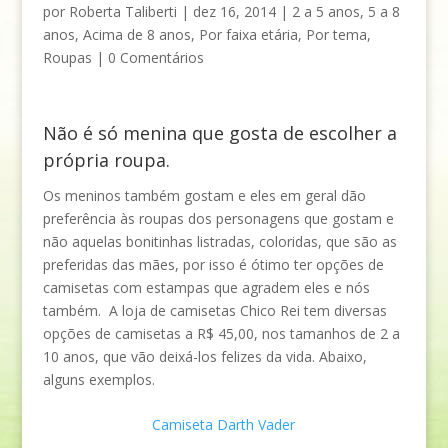
por
Roberta Taliberti
|
dez 16, 2014
|
2 a 5 anos
,
5 a 8
anos
,
Acima de 8 anos
,
Por faixa etária
,
Por tema
,
Roupas
|
0 Comentários
Não é só menina que gosta de escolher a
própria roupa.
Os meninos também gostam e eles em geral dão
preferência às roupas dos personagens que gostam e
não aquelas bonitinhas listradas, coloridas, que são as
preferidas das mães, por isso é ótimo ter opções de
camisetas com estampas que agradem eles e nós
também. A loja de camisetas Chico Rei tem diversas
opções de camisetas a R$ 45,00, nos tamanhos de 2 a
10 anos, que vão deixá-los felizes da vida. Abaixo,
alguns exemplos.
Camiseta Darth Vader