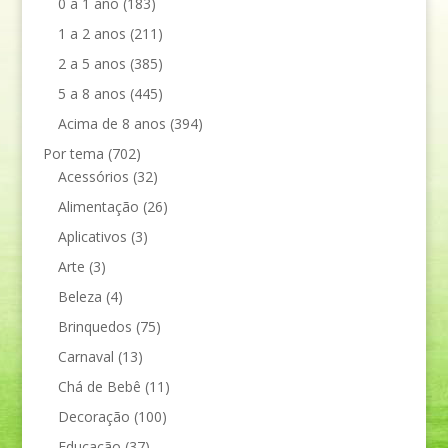
0 a 1 ano
(183)
1 a 2 anos
(211)
2 a 5 anos
(385)
5 a 8 anos
(445)
Acima de 8 anos
(394)
Por tema
(702)
Acessórios
(32)
Alimentação
(26)
Aplicativos
(3)
Arte
(3)
Beleza
(4)
Brinquedos
(75)
Carnaval
(13)
Chá de Bebê
(11)
Decoração
(100)
Educação
(37)