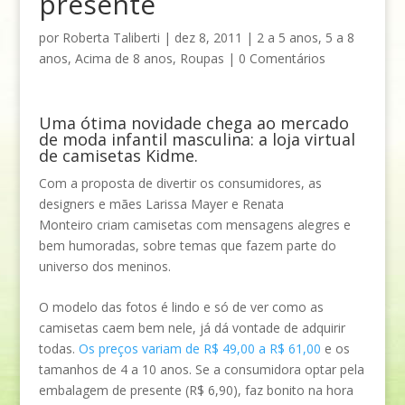
presente
por
Roberta Taliberti
|
dez 8, 2011
|
2 a 5 anos
,
5 a 8
anos
,
Acima de 8 anos
,
Roupas
|
0 Comentários
Uma ótima novidade chega ao mercado
de moda infantil masculina: a loja virtual
de camisetas
Kidme
.
Com a proposta de
divertir os consumidores, as
designers e mães Larissa Mayer e Renata
Monteiro criam camisetas com mensagens alegres e
bem humoradas, sobre temas que fazem parte do
universo dos meninos.
O modelo das fotos é lindo e só de ver como as
camisetas caem bem nele, já dá vontade de adquirir
todas.
Os preços variam de R$ 49,00 a R$ 61,00
e os
tamanhos de 4 a 10 anos. Se a consumidora optar pela
embalagem de presente (R$ 6,90), faz bonito na hora