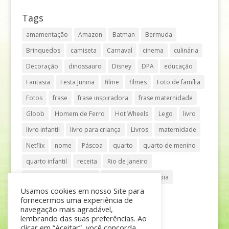
Tags
amamentação
Amazon
Batman
Bermuda
Brinquedos
camiseta
Carnaval
cinema
culinária
Decoração
dinossauro
Disney
DPA
educação
Fantasia
Festa Junina
filme
filmes
Foto de família
Fotos
frase
frase inspiradora
frase maternidade
Gloob
Homem de Ferro
Hot Wheels
Lego
livro
livro infantil
livro para criança
Livros
maternidade
Netflix
nome
Páscoa
quarto
quarto de menino
quarto infantil
receita
Rio de Janeiro
Shopping Anália Franco
Shopping Vila Olímpia
Usamos cookies em nosso Site para
São Paulo
teatro
tênis
fornecermos uma experiência de
navegação mais agradável,
lembrando das suas preferências. Ao
clicar em “Aceitar”, você concorda