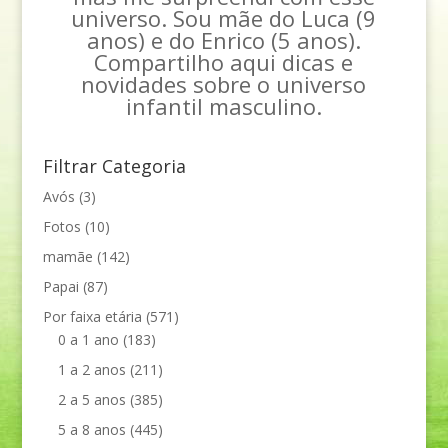
universo. Sou mãe do Luca (9
anos) e do Enrico (5 anos).
Compartilho aqui dicas e
novidades sobre o universo
infantil masculino.
Filtrar Categoria
Avós
(3)
Fotos
(10)
mamãe
(142)
Papai
(87)
Por faixa etária
(571)
0 a 1 ano
(183)
1 a 2 anos
(211)
2 a 5 anos
(385)
5 a 8 anos
(445)