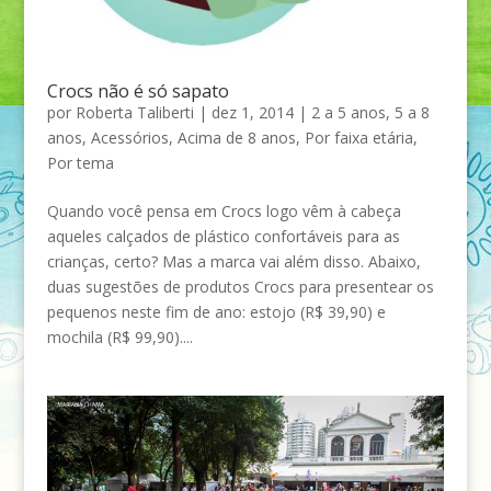
Crocs não é só sapato
por
Roberta Taliberti
|
dez 1, 2014
|
2 a 5 anos
,
5 a 8
anos
,
Acessórios
,
Acima de 8 anos
,
Por faixa etária
,
Por tema
Quando você pensa em Crocs logo vêm à cabeça
aqueles calçados de plástico confortáveis para as
crianças, certo? Mas a marca vai além disso. Abaixo,
duas sugestões de produtos Crocs para presentear os
pequenos neste fim de ano: estojo (R$ 39,90) e
mochila (R$ 99,90)....