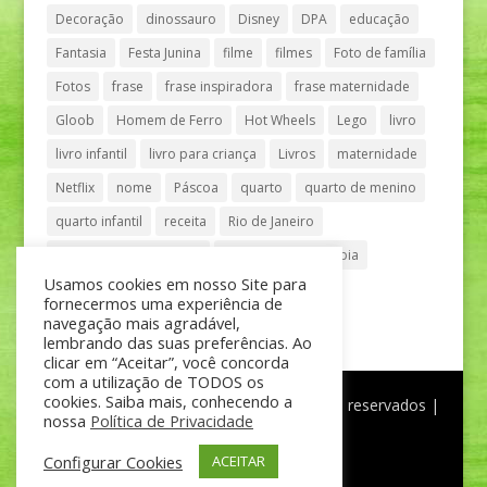
Decoração
dinossauro
Disney
DPA
educação
Fantasia
Festa Junina
filme
filmes
Foto de família
Fotos
frase
frase inspiradora
frase maternidade
Gloob
Homem de Ferro
Hot Wheels
Lego
livro
livro infantil
livro para criança
Livros
maternidade
Netflix
nome
Páscoa
quarto
quarto de menino
quarto infantil
receita
Rio de Janeiro
Shopping Anália Franco
Shopping Vila Olímpia
Usamos cookies em nosso Site para
São Paulo
teatro
tênis
fornecermos uma experiência de
navegação mais agradável,
lembrando das suas preferências. Ao
clicar em “Aceitar”, você concorda
com a utilização de TODOS os
cookies. Saiba mais, conhecendo a
®
Mãe de Menino
| © Todos os direitos reservados |
nossa
Política de Privacidade
Política de Privacidade
Configurar Cookies
ACEITAR