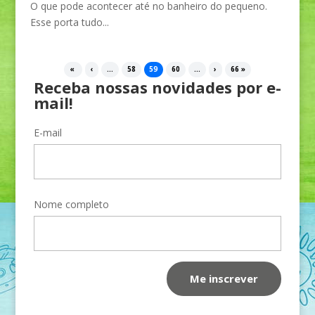
O que pode acontecer até no banheiro do pequeno.
Esse porta tudo...
«
‹
...
58
59
60
...
›
66 »
Receba nossas novidades por e-
mail!
E-mail
Nome completo