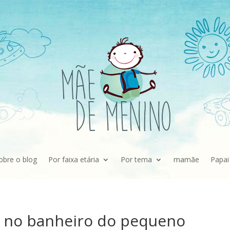
obre o blog
Por faixa etária
Por tema
mamãe
Papai
 no banheiro do pequeno