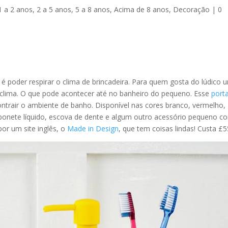
1 a 2 anos
,
2 a 5 anos
,
5 a 8 anos
,
Acima de 8 anos
,
Decoração
|
0
é poder respirar o clima de brincadeira. Para quem gosta do lúdico 
 clima. O que pode acontecer até no banheiro do pequeno. Esse
port
ntrair o ambiente de banho. Disponível nas cores branco, vermelho,
abonete líquido, escova de dente e algum outro acessório pequeno 
por um site inglês, o
Made in Design
, que tem coisas lindas! Custa £5