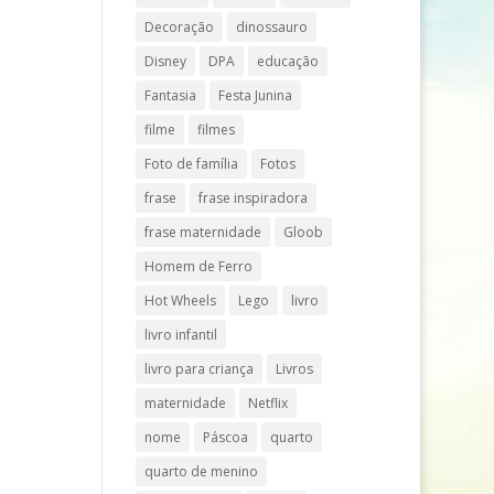
Decoração
dinossauro
Disney
DPA
educação
Fantasia
Festa Junina
filme
filmes
Foto de família
Fotos
frase
frase inspiradora
frase maternidade
Gloob
Homem de Ferro
Hot Wheels
Lego
livro
livro infantil
livro para criança
Livros
maternidade
Netflix
nome
Páscoa
quarto
quarto de menino