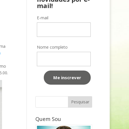
mail!
E-mail
uma
Nome completo
a
como
5.00.
Quem Sou