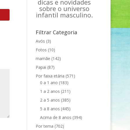
dicas e novidades
sobre o universo
infantil masculino.
Filtrar Categoria
Avós
(3)
Fotos
(10)
mamãe
(142)
Papai
(87)
Por faixa etária
(571)
0 a 1 ano
(183)
1 a 2 anos
(211)
2 a 5 anos
(385)
5 a 8 anos
(445)
Acima de 8 anos
(394)
Por tema
(702)