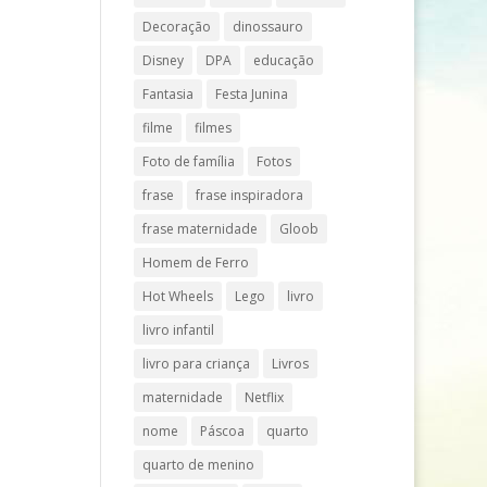
Decoração
dinossauro
Disney
DPA
educação
Fantasia
Festa Junina
filme
filmes
Foto de família
Fotos
frase
frase inspiradora
frase maternidade
Gloob
Homem de Ferro
Hot Wheels
Lego
livro
livro infantil
livro para criança
Livros
maternidade
Netflix
nome
Páscoa
quarto
quarto de menino