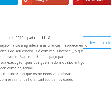
embro de 2010 a partir do 11:18
Responde
iação!…a casa agradecerá às crianças …esquecerem o
f’érteis do seu criador…Cá com meus botões.._ o que
m polvorosa?…calma aí!…há espaço para
ra sua execução….pais que gostam do modelito antigo…
clean como de zanine.
s meninos!…sei que os netinhos vão adorar!
 com esse mundinho encantado de novidades!