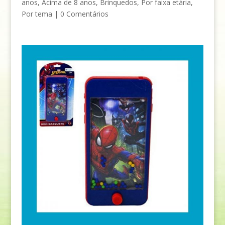
anos
,
Acima de 8 anos
,
Brinquedos
,
Por faixa etária
,
Por tema
|
0 Comentários