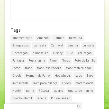
Tags
amamentação
Amazon
Batman
Bermuda
Brinquedos
camiseta
Carnaval
cinema
culinária
Decoração
dinossauro
Disney
DPA
educação
Fantasia
Festa Junina
filme
filmes
Foto de família
Fotos
frase
frase inspiradora
frase maternidade
Gloob
Homem de Ferro
Hot Wheels
Lego
livro
livro infantil
livro para criança
Livros
maternidade
Netflix
nome
Páscoa
quarto
quarto de menino
quarto infantil
receita
Rio de Janeiro
Shopping Anália Franco
Shopping Vila Olímpia