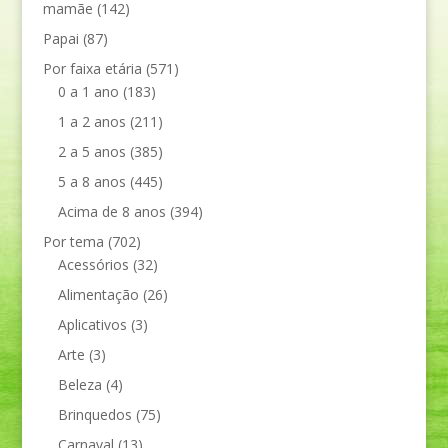
mamãe
(142)
Papai
(87)
Por faixa etária
(571)
0 a 1 ano
(183)
1 a 2 anos
(211)
2 a 5 anos
(385)
5 a 8 anos
(445)
Acima de 8 anos
(394)
Por tema
(702)
Acessórios
(32)
Alimentação
(26)
Aplicativos
(3)
Arte
(3)
Beleza
(4)
Brinquedos
(75)
Carnaval
(13)