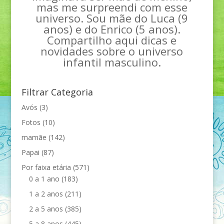
mas me surpreendi com esse
universo. Sou mãe do Luca (9
anos) e do Enrico (5 anos).
Compartilho aqui dicas e
novidades sobre o universo
infantil masculino.
Filtrar Categoria
Avós
(3)
Fotos
(10)
mamãe
(142)
Papai
(87)
Por faixa etária
(571)
0 a 1 ano
(183)
1 a 2 anos
(211)
2 a 5 anos
(385)
5 a 8 anos
(445)