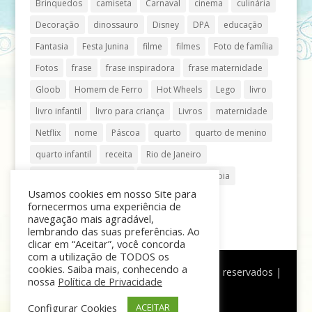
Brinquedos
camiseta
Carnaval
cinema
culinária
Decoração
dinossauro
Disney
DPA
educação
Fantasia
Festa Junina
filme
filmes
Foto de família
Fotos
frase
frase inspiradora
frase maternidade
Gloob
Homem de Ferro
Hot Wheels
Lego
livro
livro infantil
livro para criança
Livros
maternidade
Netflix
nome
Páscoa
quarto
quarto de menino
quarto infantil
receita
Rio de Janeiro
Shopping Anália Franco
Shopping Vila Olímpia
Usamos cookies em nosso Site para
São Paulo
teatro
tênis
fornecermos uma experiência de
navegação mais agradável,
lembrando das suas preferências. Ao
clicar em “Aceitar”, você concorda
com a utilização de TODOS os
cookies. Saiba mais, conhecendo a
®
Mãe de Menino
| © Todos os direitos reservados |
nossa
Política de Privacidade
Política de Privacidade
Configurar Cookies
ACEITAR