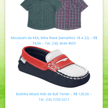
Mocassim da KEA, linha Wave (tamanhos
18 a 22) – R$
74,90 – Tel.:
(18) 3644-4955
Botinha Attack Kids da Bull Terrier – R$ 120,00 –
Tel.: (16) 3720-0211