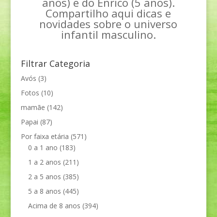
anos) e do Enrico (5 anos).
Compartilho aqui dicas e
novidades sobre o universo
infantil masculino.
Filtrar Categoria
Avós
(3)
Fotos
(10)
mamãe
(142)
Papai
(87)
Por faixa etária
(571)
0 a 1 ano
(183)
1 a 2 anos
(211)
2 a 5 anos
(385)
5 a 8 anos
(445)
Acima de 8 anos
(394)