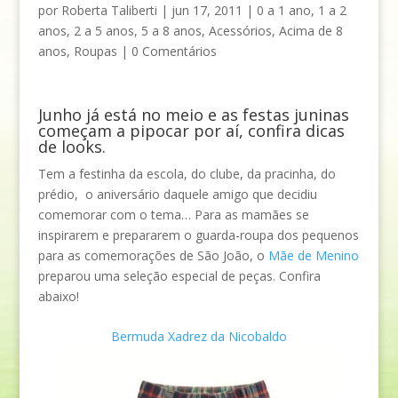
por
Roberta Taliberti
|
jun 17, 2011
|
0 a 1 ano
,
1 a 2
anos
,
2 a 5 anos
,
5 a 8 anos
,
Acessórios
,
Acima de 8
anos
,
Roupas
|
0 Comentários
Junho já está no meio e as festas juninas
começam a pipocar por aí, confira dicas
de looks.
Tem a festinha da escola, do clube, da pracinha, do
prédio, o aniversário daquele amigo que decidiu
comemorar com o tema… Para as mamães se
inspirarem e prepararem o guarda-roupa dos pequenos
para as comemorações de São João, o
Mãe de Menino
preparou uma seleção especial de peças.
Confira
abaixo!
Bermuda Xadrez da Nicobaldo