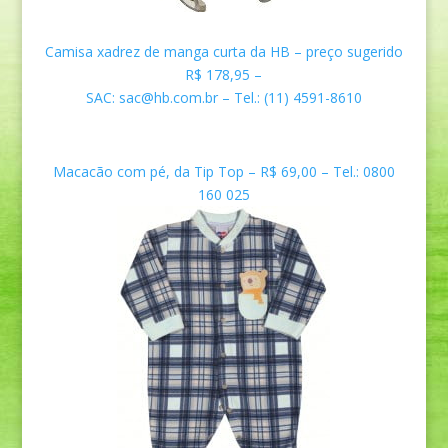
Camisa xadrez de manga curta da HB – preço sugerido
R$
178,95 –
S
AC:
sac@hb.com.br
– Tel.: (11) 4591-8610
Macacão com pé, da Tip Top – R$ 69,00 – Tel.: 0800
160 025