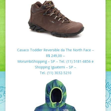
Casaco Toddler Reversible da
The North Face
–
R$
249,00 –
MorumbiShopping – SP –
Tel.: (11) 5181-6856 e
Shopping Iguatemi – SP –
Tel.: (11) 3032-5210