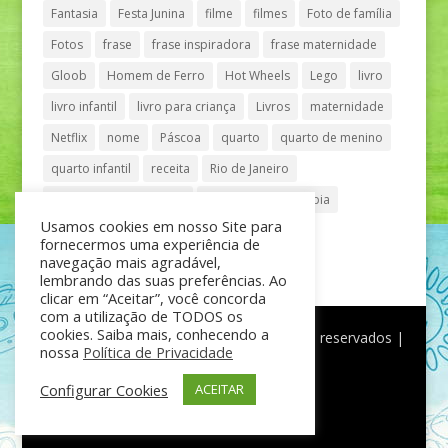
Fantasia
Festa Junina
filme
filmes
Foto de família
Fotos
frase
frase inspiradora
frase maternidade
Gloob
Homem de Ferro
Hot Wheels
Lego
livro
livro infantil
livro para criança
Livros
maternidade
Netflix
nome
Páscoa
quarto
quarto de menino
quarto infantil
receita
Rio de Janeiro
Shopping Anália Franco
Shopping Vila Olímpia
Usamos cookies em nosso Site para
São Paulo
teatro
tênis
fornecermos uma experiência de
navegação mais agradável,
lembrando das suas preferências. Ao
clicar em “Aceitar”, você concorda
com a utilização de TODOS os
cookies. Saiba mais, conhecendo a
®
Mãe de Menino
| © Todos os direitos reservados |
nossa
Política de Privacidade
Política de Privacidade
Configurar Cookies
ACEITAR