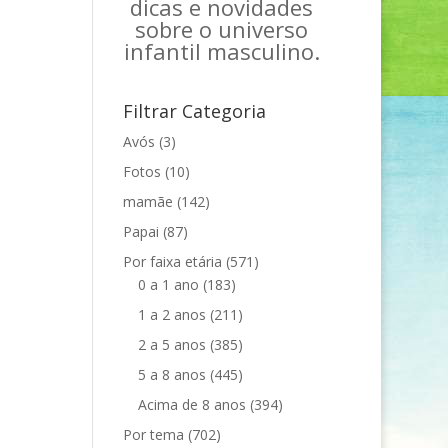
dicas e novidades
sobre o universo
infantil masculino.
Filtrar Categoria
Avós
(3)
Fotos
(10)
mamãe
(142)
Papai
(87)
Por faixa etária
(571)
0 a 1 ano
(183)
1 a 2 anos
(211)
2 a 5 anos
(385)
5 a 8 anos
(445)
Acima de 8 anos
(394)
Por tema
(702)