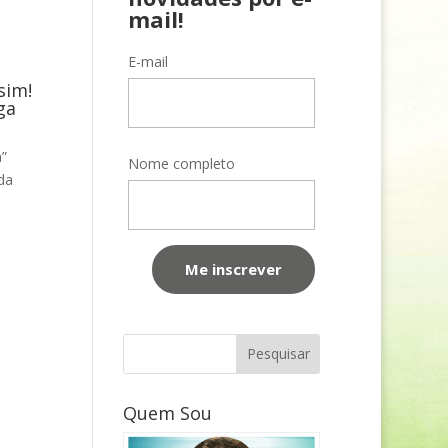
mail!
E-mail
sim!
ga
”
Nome completo
da
Quem Sou