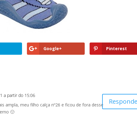
Google+
Pinterest
 a partir do 15:06
Responde
s ampla, meu filho calça nº26 e ficou de fora desse
erno 🙁