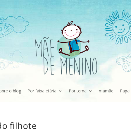
obre o blog
Por faixa etária
Por tema
mamãe
Papai
o filhote