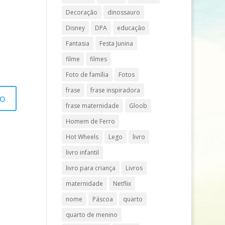
Decoração
dinossauro
Disney
DPA
educação
Fantasia
Festa Junina
filme
filmes
Foto de família
Fotos
frase
frase inspiradora
frase maternidade
Gloob
Homem de Ferro
Hot Wheels
Lego
livro
livro infantil
livro para criança
Livros
maternidade
Netflix
nome
Páscoa
quarto
quarto de menino