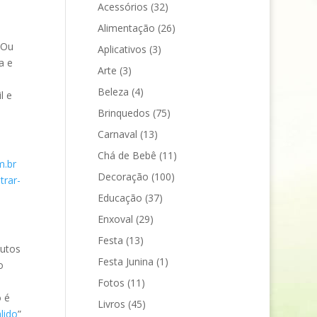
Acessórios
(32)
Alimentação
(26)
 Ou
Aplicativos
(3)
a e
Arte
(3)
Beleza
(4)
l e
Brinquedos
(75)
Carnaval
(13)
Chá de Bebê
(11)
.br
Decoração
(100)
trar-
Educação
(37)
Enxoval
(29)
Festa
(13)
dutos
Festa Junina
(1)
o
Fotos
(11)
 é
Livros
(45)
lido
”