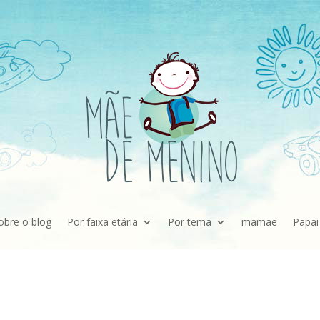
obre o blog
Por faixa etária
Por tema
mamãe
Papai