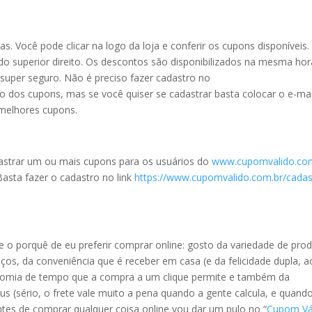
s. Você pode clicar na logo da loja e conferir os cupons disponíveis.
do superior direito. Os descontos são disponibilizados na mesma hor
é super seguro. Não é preciso fazer cadastro no
ão dos cupons, mas se você quiser se cadastrar basta colocar o e-mai
 melhores cupons.
dastrar um ou mais cupons para os usuários do
www.cupomvalido.com
Basta fazer o cadastro no link
https://www.cupomvalido.com.br/cadas
o porquê de eu preferir comprar online: gosto da variedade de pro
os, da conveniência que é receber em casa (e da felicidade dupla, a
onomia de tempo que a compra a um clique permite e também da
(sério, o frete vale muito a pena quando a gente calcula, e quando
 antes de comprar qualquer coisa online vou dar um pulo no “
Cupom Vá