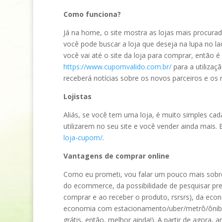
Como funciona?
Já na home, o site mostra as lojas mais procurada
você pode buscar a loja que deseja na lupa no la
você vai até o site da loja para comprar, então 
https://www.cupomvalido.com.br/
para a utilizaç
receberá notícias sobre os novos parceiros e os
Lojistas
Aliás, se você tem uma loja, é muito simples ca
utilizarem no seu site e você vender ainda mais. 
loja-cupom/
.
Vantagens de comprar online
Como eu prometi, vou falar um pouco mais sobre 
do ecommerce, da possibilidade de pesquisar preç
comprar e ao receber o produto, rsrsrs), da ec
economia com estacionamento/uber/metrô/ônibus 
grátis, então, melhor ainda!). A partir de agora,