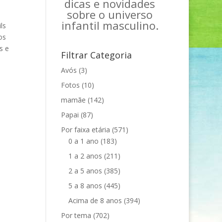
dicas e novidades
sobre o universo
infantil masculino.
ls
os
s e
Filtrar Categoria
Avós
(3)
Fotos
(10)
mamãe
(142)
Papai
(87)
Por faixa etária
(571)
0 a 1 ano
(183)
1 a 2 anos
(211)
2 a 5 anos
(385)
5 a 8 anos
(445)
Acima de 8 anos
(394)
Por tema
(702)