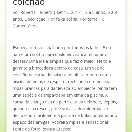
colchão
por
Roberta Taliberti
|
set 12, 2017
|
2 a 5 anos
,
5 a 8
anos
,
Decoração
,
Por faixa etária
,
Por tema
|
0
Comentários
Esqueça o rosa espalhado por todos os lados. É ou
não é um sonho para qualquer criança um quarto
desses? Uma ideia simples que faz o maior efeito e
garante a brincadeira dentro de casa. Em vez de
colchão na cama de baixo a arquiteta montou uma
piscina de bolas de respeito, recheada com bolinhas,
todas brancas para dar leveza ao ambiente. Ainda tem
uma espécie de trepa-trepa em cima da piscina. A
cama da criança fica na parte alta da beliche e, depois,
quando ela crescer, pode voltar a dormir embaixo
desfazendo facilmente a piscina de bolas ou garantir o
espaço das amigas. Adorei! Simples e sensacional!
Fonte da foto: Revista Crescer.