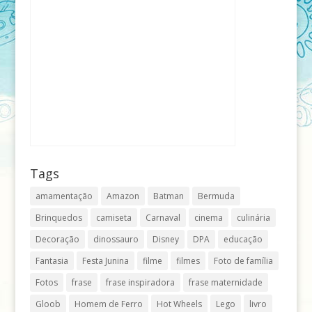
Tags
amamentação
Amazon
Batman
Bermuda
Brinquedos
camiseta
Carnaval
cinema
culinária
Decoração
dinossauro
Disney
DPA
educação
Fantasia
Festa Junina
filme
filmes
Foto de família
Fotos
frase
frase inspiradora
frase maternidade
Gloob
Homem de Ferro
Hot Wheels
Lego
livro