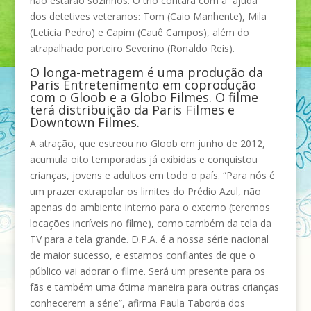
não estarão sozinhos. O trio contará com a ajuda
dos detetives veteranos: Tom (Caio Manhente), Mila
(Leticia Pedro) e Capim (Cauê Campos), além do
atrapalhado porteiro Severino (Ronaldo Reis).
O longa-metragem é uma produção da
Paris Entretenimento em coprodução
com o Gloob e a Globo Filmes. O filme
terá distribuição da Paris Filmes e
Downtown Filmes.
A atração, que estreou no Gloob em junho de 2012,
acumula oito temporadas já exibidas e conquistou
crianças, jovens e adultos em todo o país. “Para nós é
um prazer extrapolar os limites do Prédio Azul, não
apenas do ambiente interno para o externo (teremos
locações incríveis no filme), como também da tela da
TV para a tela grande. D.P.A. é a nossa série nacional
de maior sucesso, e estamos confiantes de que o
público vai adorar o filme. Será um presente para os
fãs e também uma ótima maneira para outras crianças
conhecerem a série”, afirma Paula Taborda dos