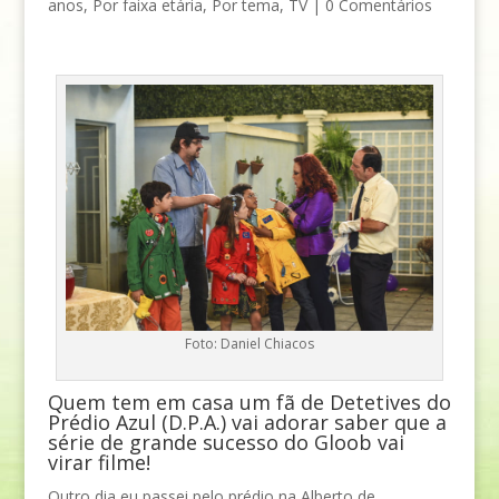
anos
,
Por faixa etária
,
Por tema
,
TV
|
0 Comentários
Foto: Daniel Chiacos
Quem tem em casa um fã de Detetives do
Prédio Azul (D.P.A.) vai adorar saber que a
série de grande sucesso do Gloob vai
virar filme!
Outro dia eu passei pelo prédio na Alberto de