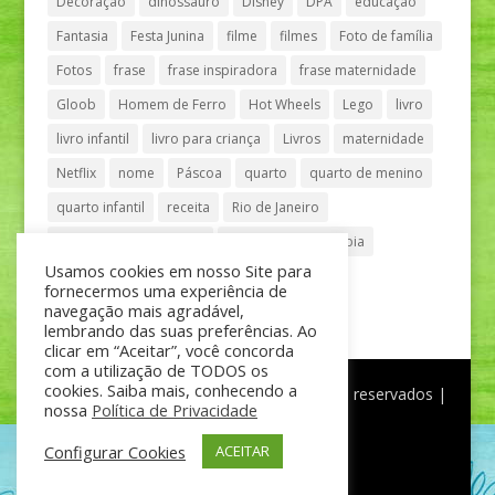
Decoração
dinossauro
Disney
DPA
educação
Fantasia
Festa Junina
filme
filmes
Foto de família
Fotos
frase
frase inspiradora
frase maternidade
Gloob
Homem de Ferro
Hot Wheels
Lego
livro
livro infantil
livro para criança
Livros
maternidade
Netflix
nome
Páscoa
quarto
quarto de menino
quarto infantil
receita
Rio de Janeiro
Shopping Anália Franco
Shopping Vila Olímpia
Usamos cookies em nosso Site para
São Paulo
teatro
tênis
fornecermos uma experiência de
navegação mais agradável,
lembrando das suas preferências. Ao
clicar em “Aceitar”, você concorda
com a utilização de TODOS os
cookies. Saiba mais, conhecendo a
®
Mãe de Menino
| © Todos os direitos reservados |
nossa
Política de Privacidade
Política de Privacidade
Configurar Cookies
ACEITAR