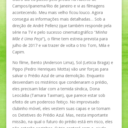
Campos/Ipanema/Rio de Janeiro e vi as filmagens
acontecendo. Meu mais velho ficou louco. Agora
consegui as informações mais detalhadas… Sob a
direção de André Pellenz (que também responde pela
série na TV e pelo sucesso cinematográfico “
Minha
Mãe é Uma Peça
”), o filme tem estreia prevista para
julho de 2017 e vai trazer de volta o trio Tom, Mila e
Capim.
No filme, Bento (Anderson Lima), Sol (Leticia Braga) e
Pippo (Pedro Henriques Motta) vão unir forças para
salvar o Prédio Azul de uma demolição. Enquanto
desvendam os mistérios que condenaram o prédio,
eles precisam lidar com a temida síndica, Dona
Leocádia (Tamara Taxman), que parece estar sob
efeito de um poderoso feitiço. No improvisado
clubinho móvel, eles vestem suas capas e se tornam
os Detetives do Prédio Azul. Mas, nesta importante
missão, na qual o futuro do prédio está em risco, eles