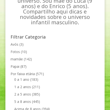
universo. Sou mãe do Luca (9
anos) e do Enrico (5 anos).
Compartilho aqui dicas e
novidades sobre o universo
infantil masculino.
Filtrar Categoria
Avós
(3)
Fotos
(10)
mamãe
(142)
Papai
(87)
Por faixa etária
(571)
0 a 1 ano
(183)
1 a 2 anos
(211)
2 a 5 anos
(385)
5 a 8 anos
(445)
Acima de 8 anos
(394)