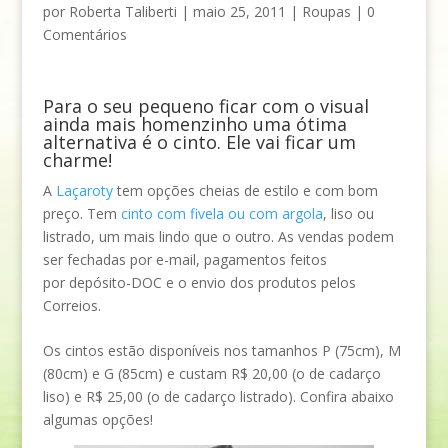
por
Roberta Taliberti
|
maio 25, 2011
|
Roupas
|
0
Comentários
Para o seu pequeno ficar com o visual
ainda mais homenzinho uma ótima
alternativa é o cinto. Ele vai ficar um
charme!
A
Laçaroty
tem opções cheias de estilo e com bom
preço. Tem
cinto com fivela ou com argola
, liso ou
listrado, um mais lindo que o outro. As vendas podem
ser fechadas por e-mail, pagamentos feitos
por depósito-DOC e o envio dos produtos pelos
Correios.
Os cintos estão disponíveis nos tamanhos
P (
75cm),
M
(
80cm) e
G (
85cm) e custam R$ 2
0,00 (o de
cadarço
liso) e R$ 25,00 (o de c
adarço listrado). Confira abaixo
algumas opções!