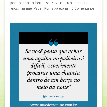
por
Roberta Taliberti
|
set 5, 2019
|
0 a 1 ano
,
1 a 2
anos
,
mamãe
,
Papai
,
Por faixa etária
|
0 Comentários