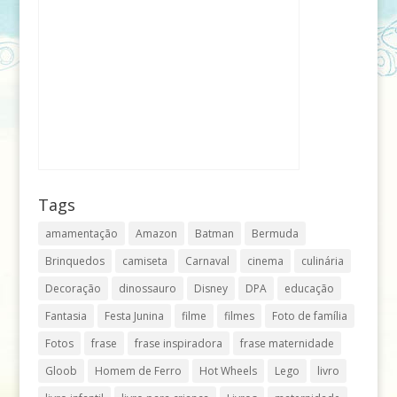
Tags
amamentação
Amazon
Batman
Bermuda
Brinquedos
camiseta
Carnaval
cinema
culinária
Decoração
dinossauro
Disney
DPA
educação
Fantasia
Festa Junina
filme
filmes
Foto de família
Fotos
frase
frase inspiradora
frase maternidade
Gloob
Homem de Ferro
Hot Wheels
Lego
livro