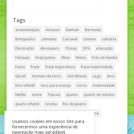
Tags
amamentação
Amazon
Batman
Bermuda
Brinquedos
camiseta
Carnaval
cinema
culinária
Decoração
dinossauro
Disney
DPA
educação
Fantasia
Festa Junina
filme
filmes
Foto de família
Fotos
frase
frase inspiradora
frase maternidade
Gloob
Homem de Ferro
Hot Wheels
Lego
livro
livro infantil
livro para criança
Livros
maternidade
Netflix
nome
Páscoa
quarto
quarto de menino
quarto infantil
receita
Rio de Janeiro
Shopping Anália Franco
Shopping Vila Olímpia
Usamos cookies em nosso Site para
São Paulo
teatro
tênis
fornecermos uma experiência de
navegação mais agradável,