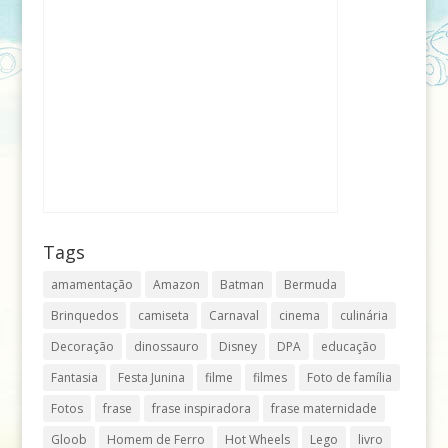
Tags
amamentação
Amazon
Batman
Bermuda
Brinquedos
camiseta
Carnaval
cinema
culinária
Decoração
dinossauro
Disney
DPA
educação
Fantasia
Festa Junina
filme
filmes
Foto de família
Fotos
frase
frase inspiradora
frase maternidade
Gloob
Homem de Ferro
Hot Wheels
Lego
livro