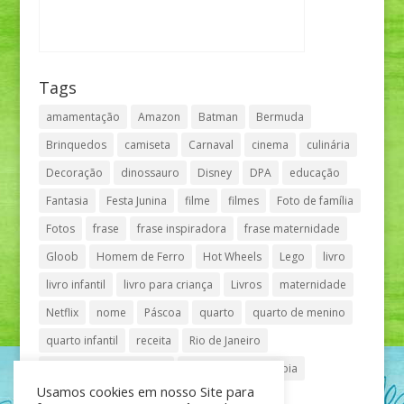
Tags
amamentação
Amazon
Batman
Bermuda
Brinquedos
camiseta
Carnaval
cinema
culinária
Decoração
dinossauro
Disney
DPA
educação
Fantasia
Festa Junina
filme
filmes
Foto de família
Fotos
frase
frase inspiradora
frase maternidade
Gloob
Homem de Ferro
Hot Wheels
Lego
livro
livro infantil
livro para criança
Livros
maternidade
Netflix
nome
Páscoa
quarto
quarto de menino
quarto infantil
receita
Rio de Janeiro
Shopping Anália Franco
Shopping Vila Olímpia
Usamos cookies em nosso Site para
São Paulo
teatro
tênis