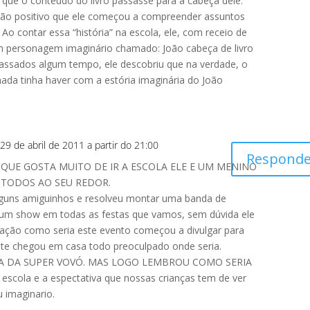
 que o conteúdo do livro passasse para a cabeça dele.
 tão positivo que ele começou a compreender assuntos
Ao contar essa “história” na escola, ele, com receio de
um personagem imaginário chamado: João cabeça de livro
 Passados algum tempo, ele descobriu que na verdade, o
ada tinha haver com a estória imaginária do João
29 de abril de 2011 a partir do 21:00
Responde
QUE GOSTA MUITO DE IR A ESCOLA ELE E UM MENINO
 TODOS AO SEU REDOR.
guns amiguinhos e resolveu montar uma banda de
 um show em todas as festas que vamos, sem dúvida ele
pação como seria este evento começou a divulgar para
nte chegou em casa todo preoculpado onde seria.
 DA SUPER VOVÓ. MAS LOGO LEMBROU COMO SERIA
ola e a espectativa que nossas crianças tem de ver
 imaginario.