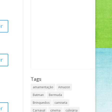
r
r
Tags
amamentação
Amazon
Batman
Bermuda
Brinquedos
camiseta
r
Carnaval
cinema
culinária