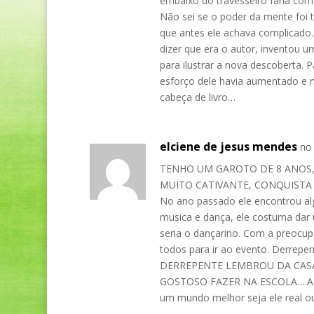
embaixo do travesseiro faria com
Não sei se o poder da mente foi
que antes ele achava complicado. 
dizer que era o autor, inventou 
para ilustrar a nova descoberta.
esforço dele havia aumentado e n
cabeça de livro…
elciene de jesus mendes
no 
TENHO UM GAROTO DE 8 ANOS,
MUITO CATIVANTE, CONQUISTA
No ano passado ele encontrou al
musica e dança, ele costuma dar
seria o dançarino. Com a preocu
todos para ir ao evento. Derrepe
DERREPENTE LEMBROU DA CASA
GOSTOSO FAZER NA ESCOLA….A esc
um mundo melhor seja ele real ou