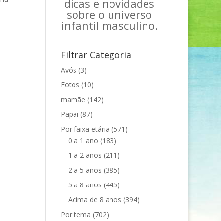
dicas e novidades
sobre o universo
infantil masculino.
Filtrar Categoria
Avós
(3)
Fotos
(10)
mamãe
(142)
Papai
(87)
Por faixa etária
(571)
0 a 1 ano
(183)
1 a 2 anos
(211)
2 a 5 anos
(385)
5 a 8 anos
(445)
Acima de 8 anos
(394)
Por tema
(702)