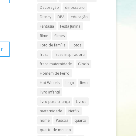
Decoração
dinossauro
Disney
DPA
educação
Fantasia
Festa Junina
filme
filmes
Foto de família
Fotos
r
frase
frase inspiradora
frase maternidade
Gloob
Homem de Ferro
Hot Wheels
Lego
livro
livro infantil
livro para criança
Livros
maternidade
Netflix
nome
Páscoa
quarto
quarto de menino