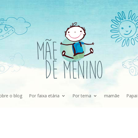
obre o blog
Por faixa etária
Por tema
mamãe
Papai