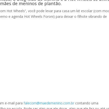
mães de meninos de plantão.
com Hot Wheels”, você pode levar para casa um kit escolar (com moc
derno e agenda Hot Wheels Foroni) para deixar o filhote vibrando de
 um e-mail para
falecom@maedemenino.com.br
contando uma
ilho na escola. Pode ser algo que ele disse, algo que ele fez ou até 