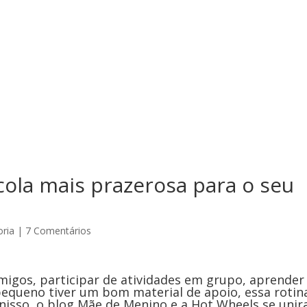
cola mais prazerosa para o seu
ria
|
7 Comentários
 amigos, participar de atividades em grupo, aprender
 pequeno tiver um bom material de apoio, essa rotin
nisso, o blog
Mãe de Menino
e a
Hot Wheels
se uni