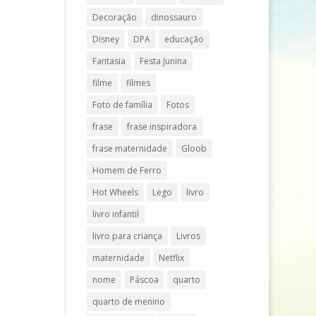
Decoração
dinossauro
Disney
DPA
educação
Fantasia
Festa Junina
filme
filmes
Foto de família
Fotos
frase
frase inspiradora
frase maternidade
Gloob
Homem de Ferro
Hot Wheels
Lego
livro
livro infantil
livro para criança
Livros
maternidade
Netflix
nome
Páscoa
quarto
quarto de menino