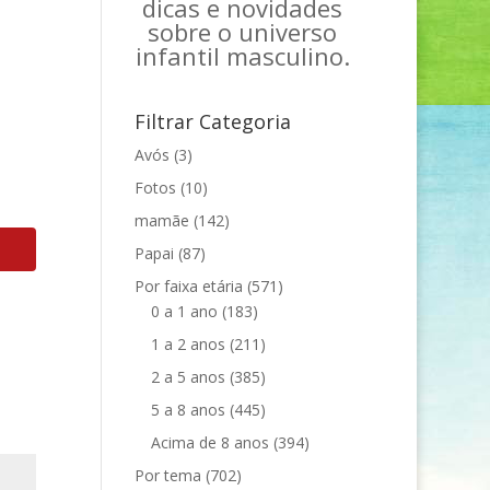
dicas e novidades
sobre o universo
infantil masculino.
Filtrar Categoria
Avós
(3)
Fotos
(10)
mamãe
(142)
Papai
(87)
Por faixa etária
(571)
0 a 1 ano
(183)
1 a 2 anos
(211)
2 a 5 anos
(385)
5 a 8 anos
(445)
Acima de 8 anos
(394)
Por tema
(702)