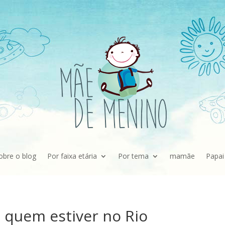
obre o blog
Por faixa etária
Por tema
mamãe
Papai
a quem estiver no Rio