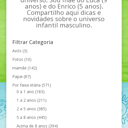
anos) e do Enrico (5 anos).
Compartilho aqui dicas e
novidades sobre o universo
infantil masculino.
Filtrar Categoria
Avós
(3)
Fotos
(10)
mamãe
(142)
Papai
(87)
Por faixa etária
(571)
0 a 1 ano
(183)
1 a 2 anos
(211)
2 a 5 anos
(385)
5 a 8 anos
(445)
Acima de 8 anos
(394)