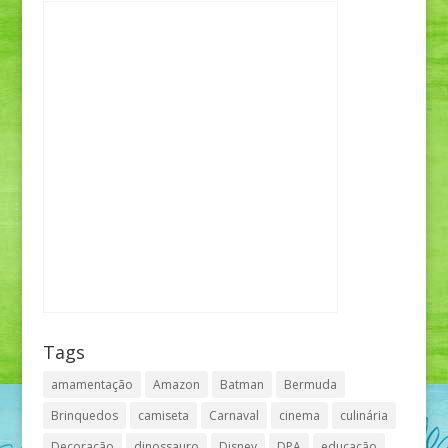
Tags
amamentação
Amazon
Batman
Bermuda
Brinquedos
camiseta
Carnaval
cinema
culinária
Decoração
dinossauro
Disney
DPA
educação