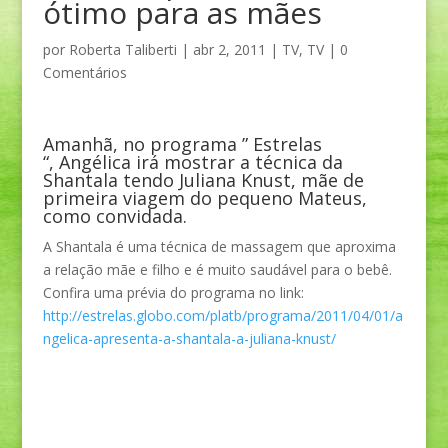
ótimo para as mães
por
Roberta Taliberti
|
abr 2, 2011
|
TV
,
TV
|
0
Comentários
Amanhã, no programa ” Estrelas
“, Angélica irá mostrar a técnica da
Shantala tendo Juliana Knust, mãe de
primeira viagem do pequeno Mateus,
como convidada.
A Shantala é uma técnica de massagem que aproxima
a relação mãe e filho e é muito saudável para o bebê.
Confira uma prévia do programa no link:
http://estrelas.globo.com/platb/programa/2011/04/01/a
ngelica-apresenta-a-shantala-a-juliana-knust/