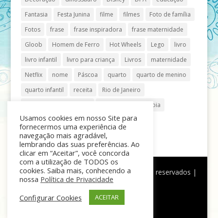
Fantasia
Festa Junina
filme
filmes
Foto de família
Fotos
frase
frase inspiradora
frase maternidade
Gloob
Homem de Ferro
Hot Wheels
Lego
livro
livro infantil
livro para criança
Livros
maternidade
Netflix
nome
Páscoa
quarto
quarto de menino
quarto infantil
receita
Rio de Janeiro
Shopping Anália Franco
Shopping Vila Olímpia
Usamos cookies em nosso Site para
São Paulo
teatro
tênis
fornecermos uma experiência de
navegação mais agradável,
lembrando das suas preferências. Ao
clicar em “Aceitar”, você concorda
com a utilização de TODOS os
cookies. Saiba mais, conhecendo a
®
Mãe de Menino
| © Todos os direitos reservados |
nossa
Política de Privacidade
Política de Privacidade
Configurar Cookies
ACEITAR