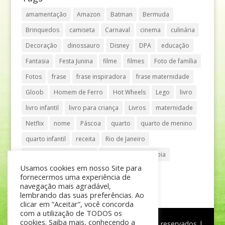
amamentação
Amazon
Batman
Bermuda
Brinquedos
camiseta
Carnaval
cinema
culinária
Decoração
dinossauro
Disney
DPA
educação
Fantasia
Festa Junina
filme
filmes
Foto de família
Fotos
frase
frase inspiradora
frase maternidade
Gloob
Homem de Ferro
Hot Wheels
Lego
livro
livro infantil
livro para criança
Livros
maternidade
Netflix
nome
Páscoa
quarto
quarto de menino
quarto infantil
receita
Rio de Janeiro
Shopping Anália Franco
Shopping Vila Olímpia
Usamos cookies em nosso Site para
São Paulo
teatro
tênis
fornecermos uma experiência de
navegação mais agradável,
lembrando das suas preferências. Ao
clicar em “Aceitar”, você concorda
com a utilização de TODOS os
cookies. Saiba mais, conhecendo a
®
Mãe de Menino
| © Todos os direitos reservados |