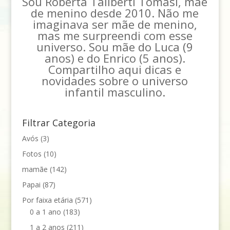
Sou Roberta Taliberti Tomasi, mãe
de menino desde 2010. Não me
imaginava ser mãe de menino,
mas me surpreendi com esse
universo. Sou mãe do Luca (9
anos) e do Enrico (5 anos).
Compartilho aqui dicas e
novidades sobre o universo
infantil masculino.
Filtrar Categoria
Avós
(3)
Fotos
(10)
mamãe
(142)
Papai
(87)
Por faixa etária
(571)
0 a 1 ano
(183)
1 a 2 anos
(211)