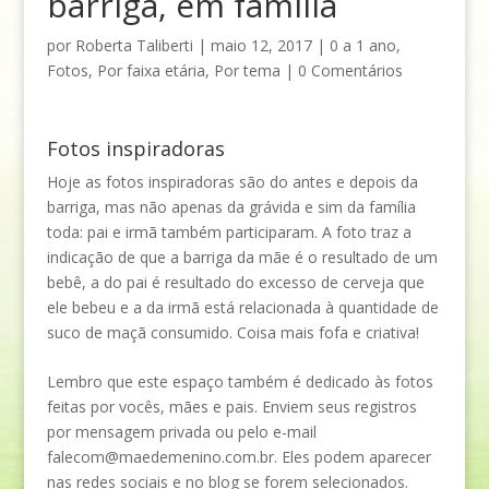
barriga, em família
por
Roberta Taliberti
|
maio 12, 2017
|
0 a 1 ano
,
Fotos
,
Por faixa etária
,
Por tema
|
0 Comentários
Fotos inspiradoras
Hoje as fotos inspiradoras são do antes e depois da
barriga, mas não apenas da grávida e sim da família
toda: pai e irmã também participaram. A foto traz a
indicação de que a barriga da mãe é o resultado de um
bebê, a do pai é resultado do excesso de cerveja que
ele bebeu e a da irmã está relacionada à quantidade de
suco de maçã consumido. Coisa mais fofa e criativa!
Lembro que este espaço também é dedicado às fotos
feitas por vocês, mães e pais. Enviem seus registros
por mensagem privada ou pelo e-mail
falecom@maedemenino.com.br
. Eles podem aparecer
nas redes sociais e no blog se forem selecionados.