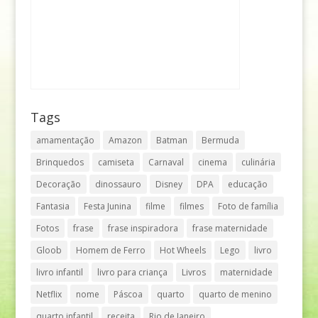
Tags
amamentação
Amazon
Batman
Bermuda
Brinquedos
camiseta
Carnaval
cinema
culinária
Decoração
dinossauro
Disney
DPA
educação
Fantasia
Festa Junina
filme
filmes
Foto de família
Fotos
frase
frase inspiradora
frase maternidade
Gloob
Homem de Ferro
Hot Wheels
Lego
livro
livro infantil
livro para criança
Livros
maternidade
Netflix
nome
Páscoa
quarto
quarto de menino
quarto infantil
receita
Rio de Janeiro