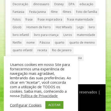
Decoração
dinossauro
Disney
DPA
educação
Fantasia
Festa Junina
filme
filmes
Foto de família
Fotos
frase
frase inspiradora
frase maternidade
Gloob
Homem de Ferro
Hot Wheels
Lego
livro
livro infantil
livro para criança
Livros
maternidade
Netflix
nome
Páscoa
quarto
quarto de menino
quarto infantil
receita
Rio de Janeiro
Shopping Anália Franco
Shopping Vila Olímpia
Usamos cookies em nosso Site para
São Paulo
teatro
tênis
fornecermos uma experiência de
navegação mais agradável,
lembrando das suas preferências. Ao
clicar em “Aceitar”, você concorda
com a utilização de TODOS os
cookies. Saiba mais, conhecendo a
®
Mãe de Menino
| © Todos os direitos reservados |
nossa
Política de Privacidade
Política de Privacidade
Configurar Cookies
ACEITAR