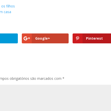
 os filhos
em casa
Google+
Pinterest
mpos obrigatórios são marcados com
*