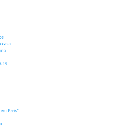
os
a casa
nino
d-19
 em Paris”
a