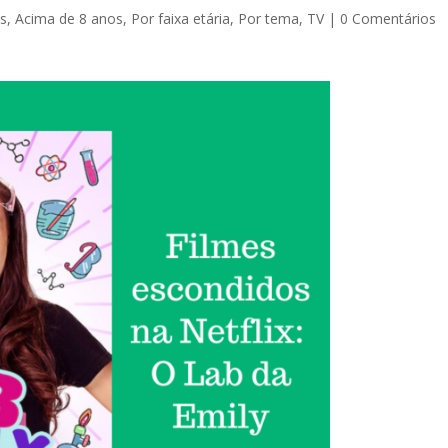
s
,
Acima de 8 anos
,
Por faixa etária
,
Por tema
,
TV
|
0 Comentários