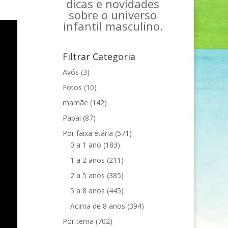
dicas e novidades
sobre o universo
infantil masculino.
Filtrar Categoria
Avós
(3)
Fotos
(10)
mamãe
(142)
Papai
(87)
Por faixa etária
(571)
0 a 1 ano
(183)
1 a 2 anos
(211)
2 a 5 anos
(385)
5 a 8 anos
(445)
Acima de 8 anos
(394)
Por tema
(702)