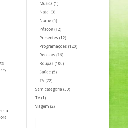
Música
(1)
Natal
(3)
Nome
(6)
Páscoa
(12)
Presentes
(12)
Programações
(120)
Receitas
(16)
te
Roupas
(100)
Izzy
Saúde
(5)
TV
(72)
s
Sem categoria
(33)
TV
(1)
Viagem
(2)
ais a
hora