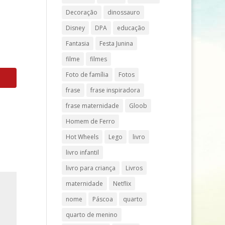
Decoração
dinossauro
Disney
DPA
educação
Fantasia
Festa Junina
filme
filmes
Foto de família
Fotos
frase
frase inspiradora
frase maternidade
Gloob
Homem de Ferro
Hot Wheels
Lego
livro
livro infantil
livro para criança
Livros
maternidade
Netflix
nome
Páscoa
quarto
quarto de menino