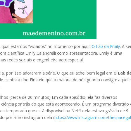
a qual estamos “viciados” no momento por aqui:
O Lab da Emily
. A sé
ora científica Emily Calandrelli como apresentadora. Emily é uma
as redes sociais e engenheira aeroespacial.
ia, por isso adoraram a série. O que eu achei bem legal em
O Lab d
e cientista tipo Einstein que a maioria de nós guarda consigo: aquele
o…
nhos (cerca de 20 minutos) Em cada episódio, ela faz diversos
a ciência por trás do que está acontecendo. É um programa divertido 
u a temporada que está disponível na Netflix ela estava grávida de 9
o por aí no instagram dela (
https://www.instagram.com/thespacegal