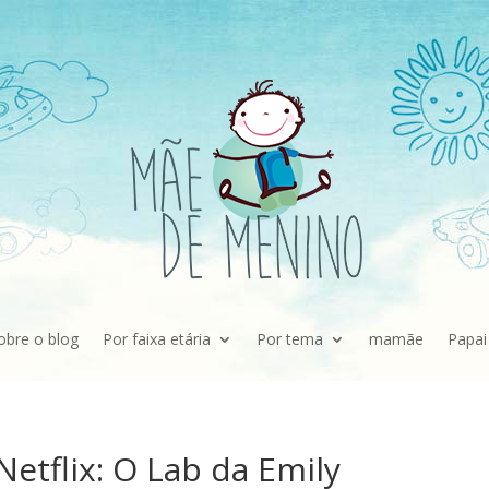
obre o blog
Por faixa etária
Por tema
mamãe
Papai
etflix: O Lab da Emily