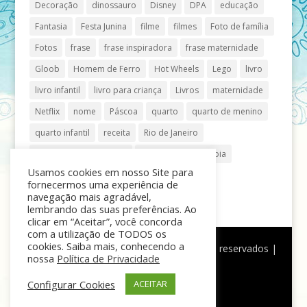
Decoração
dinossauro
Disney
DPA
educação
Fantasia
Festa Junina
filme
filmes
Foto de família
Fotos
frase
frase inspiradora
frase maternidade
Gloob
Homem de Ferro
Hot Wheels
Lego
livro
livro infantil
livro para criança
Livros
maternidade
Netflix
nome
Páscoa
quarto
quarto de menino
quarto infantil
receita
Rio de Janeiro
Shopping Anália Franco
Shopping Vila Olímpia
Usamos cookies em nosso Site para
São Paulo
teatro
tênis
fornecermos uma experiência de
navegação mais agradável,
lembrando das suas preferências. Ao
clicar em “Aceitar”, você concorda
com a utilização de TODOS os
cookies. Saiba mais, conhecendo a
®
Mãe de Menino
| © Todos os direitos reservados |
nossa
Política de Privacidade
Política de Privacidade
Configurar Cookies
ACEITAR