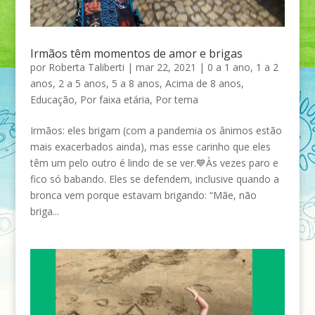
Irmãos têm momentos de amor e brigas
por
Roberta Taliberti
|
mar 22, 2021
|
0 a 1 ano
,
1 a 2
anos
,
2 a 5 anos
,
5 a 8 anos
,
Acima de 8 anos
,
Educação
,
Por faixa etária
,
Por tema
Irmãos: eles brigam (com a pandemia os ânimos estão
mais exacerbados ainda), mas esse carinho que eles
têm um pelo outro é lindo de se ver.💙Às vezes paro e
fico só babando. Eles se defendem, inclusive quando a
bronca vem porque estavam brigando: “Mãe, não
briga...