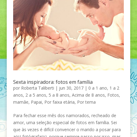
Sexta inspiradora: fotos em família
por
Roberta Taliberti
|
jun 30, 2017
|
0 a 1 ano
,
1 a 2
anos
,
2 a 5 anos
,
5 a 8 anos
,
Acima de 8 anos
,
Fotos
,
mamãe
,
Papai
,
Por faixa etária
,
Por tema
Para fechar esse mês dos namorados, recheado de
amor, uma seleção especial de fotos em família. Sei
que às vezes é difícil convencer o marido a posar para
a(o) fotógrafa(o), porque sempre passo por isso, mas