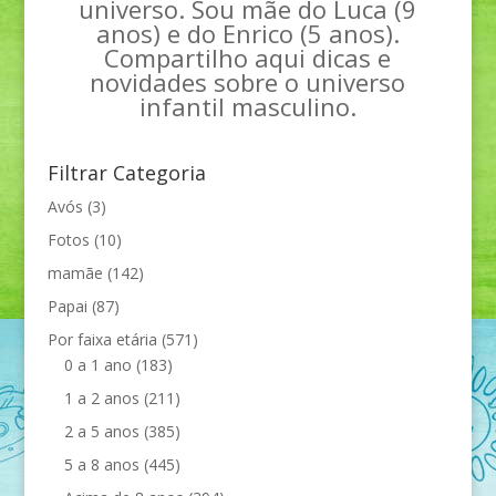
universo. Sou mãe do Luca (9
anos) e do Enrico (5 anos).
Compartilho aqui dicas e
novidades sobre o universo
infantil masculino.
Filtrar Categoria
Avós
(3)
Fotos
(10)
mamãe
(142)
Papai
(87)
Por faixa etária
(571)
0 a 1 ano
(183)
1 a 2 anos
(211)
2 a 5 anos
(385)
5 a 8 anos
(445)