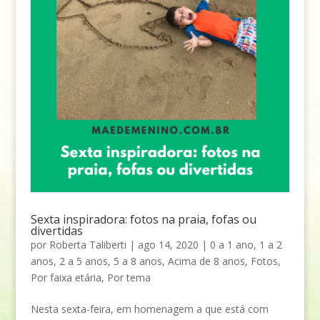
Sexta inspiradora: fotos na praia, fofas ou
divertidas
por
Roberta Taliberti
|
ago 14, 2020
|
0 a 1 ano
,
1 a 2
anos
,
2 a 5 anos
,
5 a 8 anos
,
Acima de 8 anos
,
Fotos
,
Por faixa etária
,
Por tema
Nesta sexta-feira, em homenagem a que está com