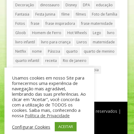
Decoração
dinossauro
Disney
DPA
educação
Fantasia
Festa Junina
filme
filmes
Foto de família
Fotos
frase
frase inspiradora
frase maternidade
Gloob
Homem de Ferro
Hot Wheels
Lego
livro
livro infantil
livro para criança
Livros
maternidade
Netflix
nome
Páscoa
quarto
quarto de menino
quarto infantil
receita
Rio de Janeiro
Shopping Anália Franco
Shopping Vila Olímpia
Usamos cookies em nosso Site para
São Paulo
teatro
tênis
fornecermos uma experiência de
navegação mais agradável,
lembrando das suas preferências. Ao
clicar em “Aceitar”, você concorda
com a utilização de TODOS os
cookies. Saiba mais, conhecendo a
®
Mãe de Menino
| © Todos os direitos reservados |
nossa
Política de Privacidade
Política de Privacidade
Configurar Cookies
ACEITAR