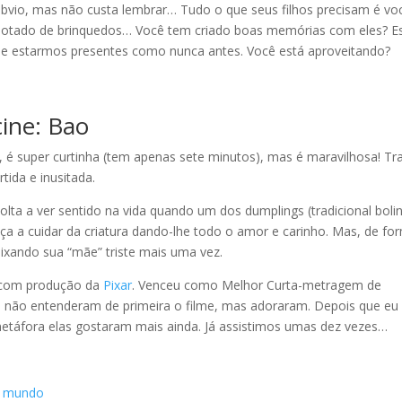
bvio, mas não custa lembrar… Tudo o que seus filhos precisam é vo
 lotado de brinquedos… Você tem criado boas memórias com eles? E
de estarmos presentes como nunca antes. Você está aproveitando?
cine: Bao
, é super curtinha (tem apenas sete minutos), mas é maravilhosa! Tr
ida e inusitada.
lta a ver sentido na vida quando um dos dumplings (tradicional boli
ça a cuidar da criatura dando-lhe todo o amor e carinho. Mas, de fo
eixando sua “mãe” triste mais uma vez.
, com produção da
Pixar
. Venceu como Melhor Curta-metragem de
s não entenderam de primeira o filme, mas adoraram. Depois que eu
etáfora elas gostaram mais ainda. Já assistimos umas dez vezes…
do mundo