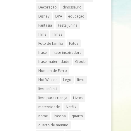
Decoração
dinossauro
Disney
DPA
educação
Fantasia
Festa Junina
filme
filmes
Foto de família
Fotos
frase
frase inspiradora
frase maternidade
Gloob
Homem de Ferro
Hot Wheels
Lego
livro
livro infantil
livro para criança
Livros
maternidade
Netflix
nome
Páscoa
quarto
quarto de menino