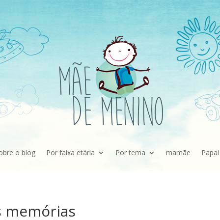
obre o blog
Por faixa etária
Por tema
mamãe
Papai
as memórias