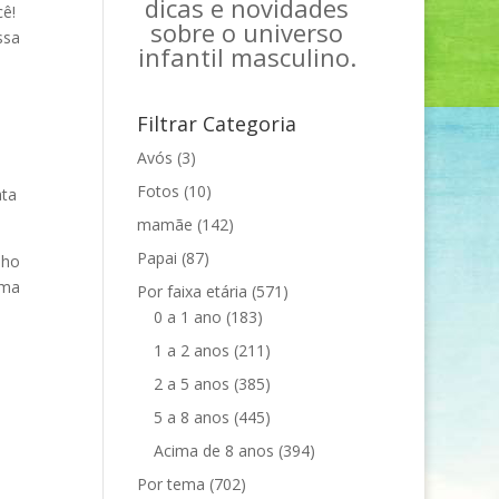
dicas e novidades
cê!
sobre o universo
ssa
infantil masculino.
Filtrar Categoria
Avós
(3)
Fotos
(10)
ata
mamãe
(142)
Papai
(87)
nho
rma
Por faixa etária
(571)
0 a 1 ano
(183)
1 a 2 anos
(211)
2 a 5 anos
(385)
5 a 8 anos
(445)
Acima de 8 anos
(394)
Por tema
(702)