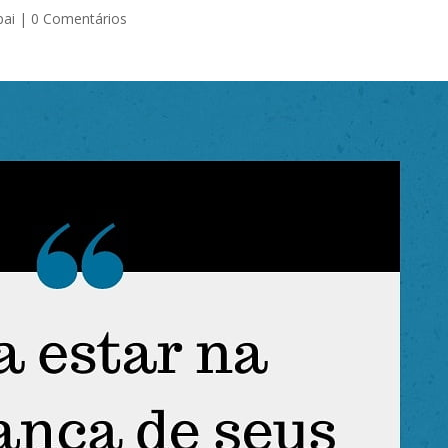
pai
|
0 Comentários