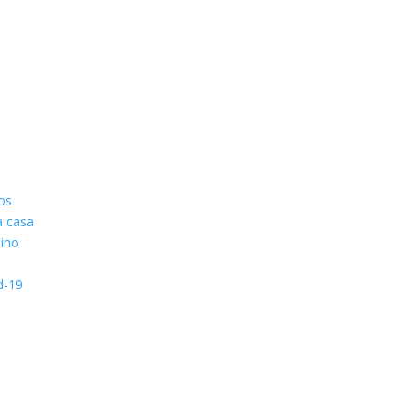
os
a casa
nino
d-19