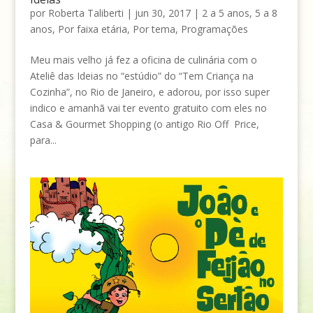
por
Roberta Taliberti
|
jun 30, 2017
|
2 a 5 anos
,
5 a 8
anos
,
Por faixa etária
,
Por tema
,
Programações
Meu mais velho já fez a oficina de culinária com o
Ateliê das Ideias no “estúdio” do “Tem Criança na
Cozinha”, no Rio de Janeiro, e adorou, por isso super
indico e amanhã vai ter evento gratuito com eles no
Casa & Gourmet Shopping (o antigo Rio Off Price,
para...