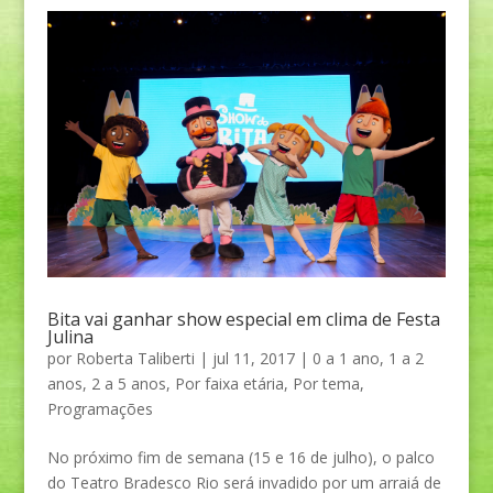
Bita vai ganhar show especial em clima de Festa
Julina
por
Roberta Taliberti
|
jul 11, 2017
|
0 a 1 ano
,
1 a 2
anos
,
2 a 5 anos
,
Por faixa etária
,
Por tema
,
Programações
No próximo fim de semana (15 e 16 de julho), o palco
do Teatro Bradesco Rio será invadido por um arraiá de