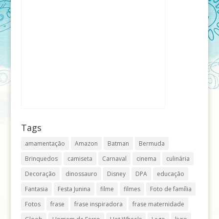
Tags
amamentação
Amazon
Batman
Bermuda
Brinquedos
camiseta
Carnaval
cinema
culinária
Decoração
dinossauro
Disney
DPA
educação
Fantasia
Festa Junina
filme
filmes
Foto de família
Fotos
frase
frase inspiradora
frase maternidade