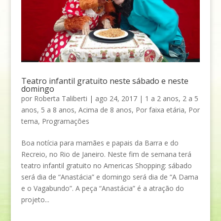
Teatro infantil gratuito neste sábado e neste
domingo
por
Roberta Taliberti
|
ago 24, 2017
|
1 a 2 anos
,
2 a 5
anos
,
5 a 8 anos
,
Acima de 8 anos
,
Por faixa etária
,
Por
tema
,
Programações
Boa notícia para mamães e papais da Barra e do
Recreio, no Rio de Janeiro. Neste fim de semana terá
teatro infantil gratuito no Americas Shopping: sábado
será dia de “Anastácia” e domingo será dia de “A Dama
e o Vagabundo”. A peça “Anastácia” é a atração do
projeto...