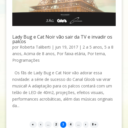
Lady Bug e Cat Noir vão sair da TV e invadir os
palcos
por
Roberta Taliberti
|
jun 19, 2017
|
2 a 5 anos
,
5 a 8
anos
,
Acima de 8 anos
,
Por faixa etária
,
Por tema
,
Programações
Os fãs de Lady Bug e Cat Noir vão adorar essa
novidade: a série de sucesso do Canal Gloob vai virar
musical! A adaptação para os palcos contará com um
telão de LED de 40m2, projeções, efeitos visuais,
performances acrobáticas, além das músicas originais
da...
«
‹
...
2
3
4
...
›
8 »