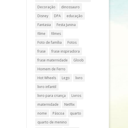
Decoração
dinossauro
Disney
DPA
educação
Fantasia
Festa Junina
filme
filmes
Foto de família
Fotos
frase
frase inspiradora
frase maternidade
Gloob
Homem de Ferro
Hot Wheels
Lego
livro
livro infantil
livro para criança
Livros
maternidade
Netflix
nome
Páscoa
quarto
quarto de menino