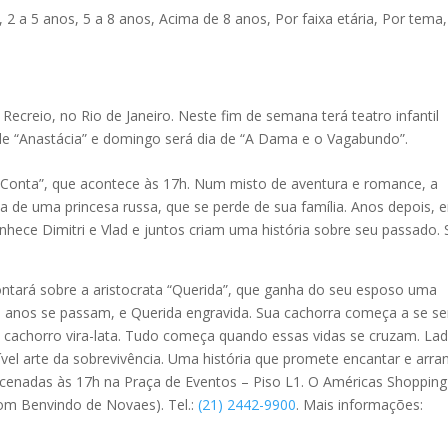
,
2 a 5 anos
,
5 a 8 anos
,
Acima de 8 anos
,
Por faixa etária
,
Por tema
,
ecreio, no Rio de Janeiro. Neste fim de semana terá teatro infantil
de “Anastácia” e domingo será dia de “A Dama e o Vagabundo”.
e Conta”, que acontece às 17h. Num misto de aventura e romance, a
a de uma princesa russa, que se perde de sua família. Anos depois, 
nhece Dimitri e Vlad e juntos criam uma história sobre seu passado. 
tará sobre a aristocrata “Querida”, que ganha do seu esposo uma
 anos se passam, e Querida engravida. Sua cachorra começa a se sen
cachorro vira-lata. Tudo começa quando essas vidas se cruzam. Lad
vel arte da sobrevivência. Uma história que promete encantar e arra
encenadas às 17h na Praça de Eventos – Piso L1. O Américas Shopping 
com Benvindo de Novaes). Tel.:
(21) 2442-9900
. Mais informações: