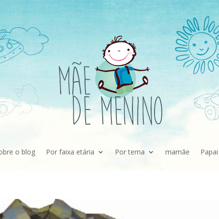
obre o blog
Por faixa etária
Por tema
mamãe
Papai