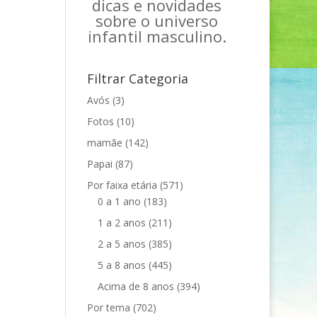
dicas e novidades
e
sobre o universo
infantil masculino.
Filtrar Categoria
Avós
(3)
Fotos
(10)
mamãe
(142)
Papai
(87)
Por faixa etária
(571)
0 a 1 ano
(183)
1 a 2 anos
(211)
2 a 5 anos
(385)
5 a 8 anos
(445)
Acima de 8 anos
(394)
Por tema
(702)