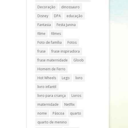
Decoração
dinossauro
Disney
DPA
educação
Fantasia
Festa Junina
filme
filmes
Foto de família
Fotos
frase
frase inspiradora
frase maternidade
Gloob
Homem de Ferro
Hot Wheels
Lego
livro
livro infantil
livro para criança
Livros
maternidade
Netflix
nome
Páscoa
quarto
quarto de menino