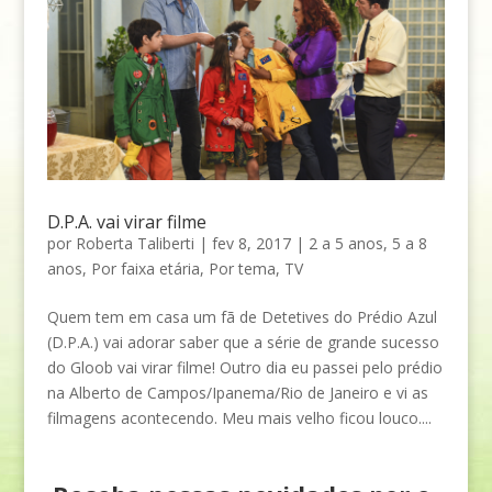
D.P.A. vai virar filme
por
Roberta Taliberti
|
fev 8, 2017
|
2 a 5 anos
,
5 a 8
anos
,
Por faixa etária
,
Por tema
,
TV
Quem tem em casa um fã de Detetives do Prédio Azul
(D.P.A.) vai adorar saber que a série de grande sucesso
do Gloob vai virar filme! Outro dia eu passei pelo prédio
na Alberto de Campos/Ipanema/Rio de Janeiro e vi as
filmagens acontecendo. Meu mais velho ficou louco....