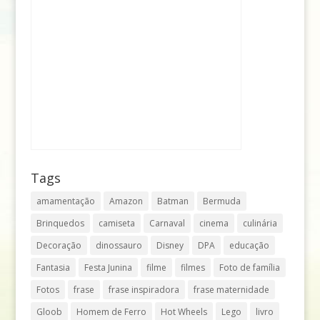
Tags
amamentação
Amazon
Batman
Bermuda
Brinquedos
camiseta
Carnaval
cinema
culinária
Decoração
dinossauro
Disney
DPA
educação
Fantasia
Festa Junina
filme
filmes
Foto de família
Fotos
frase
frase inspiradora
frase maternidade
Gloob
Homem de Ferro
Hot Wheels
Lego
livro